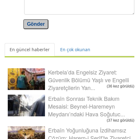
Gönder
En güncel haberler
En çok okunan
Kerbela’da Engelsiz Ziyaret:
Güvenlik Bölümü Yaşlı ve Engelli
Ziyaretçilerin Yan...
(36 kez görüldü)
Erbaîn Sonrası Teknik Bakım
Mesaisi: Beynel-Haremeyn
Meydanı’ndaki Hava Soğutuc...
(37 kez görüldü)
Erbaîn Yoğunluğuna İzdihamsız
Çözüm: Harem-i Şerîf’te Ziyaretçi