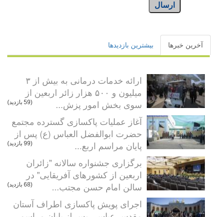
ارسال
آخرین خبرها
بیشترین بازدیدها
ارائه خدمات درمانی به بیش از ۳
میلیون و ۵۰۰ هزار زائر اربعین از
سوی بخش امور پزش...
(59 بازدید)
آغاز عملیات پاکسازی گسترده مجتمع
حضرت ابوالفضل العباس (ع) پس از
پایان مراسم اربع...
(99 بازدید)
برگزاری جشنواره سالانه "زائران
اربعین از کشورهای آفریقایی" در
سالن امام حسن مجتب...
(68 بازدید)
اجرای پویش پاکسازی اطراف آستان
مقدس عباسی پس از پایان مراسم