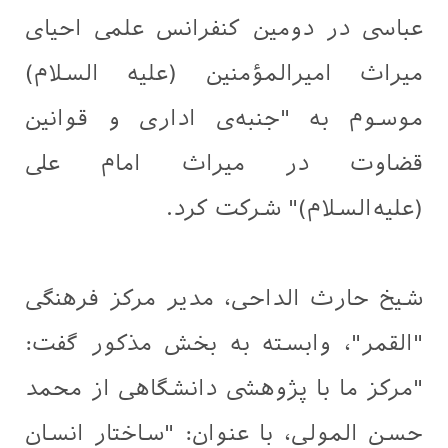
عباسی در دومین کنفرانس علمی احیای
میراث امیرالمؤمنین (علیه السلام)
موسوم به "جنبه‌ی اداری و قوانین
قضاوت در میراث امام علی
(علیه‌السلام)" شرکت کرد.
شیخ حارث الداحی، مدیر مرکز فرهنگی
"القمر"، وابسته به بخش مذکور گفت:
"مرکز ما با پژوهشی دانشگاهی از محمد
حسن المولى، با عنوان: "ساختار انسان