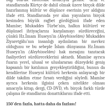
standlarında Kürtçe de dahil olmak üzere birçok dilde
hazırlanmış kültür ve düşünce eserinin yer aldığını
ifade etti. Standlarında yer alan yayınların birçok
kesimden büyük rağbet gördüğünü ifade eden
Mamîse; Mukaddes Türbe’nin, halkın kültürel ve
düşünsel ihtiyaçlarını karşılamayı sürdüreceğini,
çünkü Hz.İmam Huseyn’in
(Aleyhisselâm)
Mukaddes
Ziyaretgâhı’nın insanlığı aydınlatan bir merkez
olduğunu ve bu sebeple İslam dünyasına Hz.İmam
Huseyn’in
(Aleyhisselâm)
hak mesajını tanıtacak
faaliyetleri sürdüreceklerini aktardı. Mamîse ayrıca
fuarın yerel, ulusal ve uluslararası düzeydeki geniş
kapsamlı bir katılımın gerçekleştirildiğini, bunun da
kendilerine Huseynî kültürü herkesin anlayacağı bir
dilde takdim etme fırsatı verdiğini söyledi. Mamîse
ayrıca herkesin ilgisini çeken nitelikte olması
amacıyla kitap, dergi, CD-DVD, vb. birçok farklı türde
çalışma ile standlarını donattıklarını ifade etti.
150'den fazla, hatta daha da fazlası!