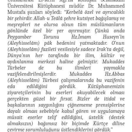
Üniversitesi Kütüphanesi müdür Dr. Muhammed
Mustafa şunları söyledi:
“Kerbelâ özel ve ayrıcalıklı
bir şehirdir. Allah-u Teâlâ şehre kutsiyet bağışlamış ve
meşrepleri ne olursa olsun tüm müslümanların
gönlünde özel bir yer ayırmıştır. Çünkü onda
Peygamber Torunu Hz.İmam Huseyn’in
(Aleyhisselâm) pâk bedenini yatmaktadır. O’nun
(Aleyhisselâm) fazileti vesilesiyle sadece Irak’ta değil,
Dünya’nın her tarafında bir ilim, kültür ve
aydınlanma merkezi haline gelmiştir. Mukaddes
Türbeler de bu ilimleri yaymakla
vazifelendirilmişlerdir. Mukaddes Hz.Abbas
(Aleyhisselâm) Türbesi çalışmalarında bu vazifenin
eda edildiğini gördük. Kütüphanemizin
ziyaretçilerinin bu eserleri okuyabilecek olması
gerçekten güzel bir fırsat. Bizler de itidal ve
başkalarının saygınlığını çiğnememe prensiplerine
dayalı olması sebebiyle kabul gören ve uygulamaya
müsait eserler telif edildiğini, üstelik (destek
almaksızın) bağımsız bir biçimde Kürtçe diline
çevirme sorumluluğunu üstlendiklerini gördük.”