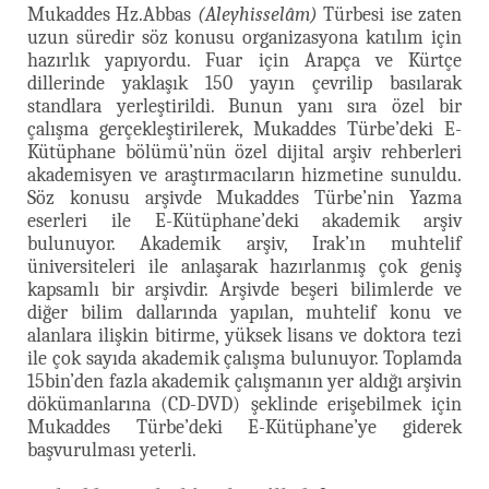
Mukaddes Hz.Abbas
(Aleyhisselâm)
Türbesi ise zaten
uzun süredir söz konusu organizasyona katılım için
hazırlık yapıyordu. Fuar için Arapça ve Kürtçe
dillerinde yaklaşık 150 yayın çevrilip basılarak
standlara yerleştirildi. Bunun yanı sıra özel bir
çalışma gerçekleştirilerek, Mukaddes Türbe’deki E-
Kütüphane bölümü’nün özel dijital arşiv rehberleri
akademisyen ve araştırmacıların hizmetine sunuldu.
Söz konusu arşivde Mukaddes Türbe’nin Yazma
eserleri ile E-Kütüphane’deki akademik arşiv
bulunuyor. Akademik arşiv, Irak’ın muhtelif
üniversiteleri ile anlaşarak hazırlanmış çok geniş
kapsamlı bir arşivdir. Arşivde beşeri bilimlerde ve
diğer bilim dallarında yapılan, muhtelif konu ve
alanlara ilişkin bitirme, yüksek lisans ve doktora tezi
ile çok sayıda akademik çalışma bulunuyor. Toplamda
15bin’den fazla akademik çalışmanın yer aldığı arşivin
dökümanlarına (CD-DVD) şeklinde erişebilmek için
Mukaddes Türbe’deki E-Kütüphane’ye giderek
başvurulması yeterli.