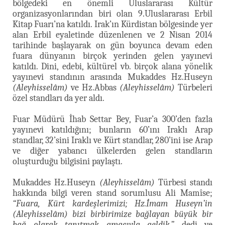
bölgedeki en önemli Uluslararası Kültür
organizasyonlarından biri olan 9.Uluslararası Erbil
Kitap Fuarı’na katıldı. Irak’ın Kürdistan bölgesinde yer
alan Erbil eyaletinde düzenlenen ve 2 Nisan 2014
tarihinde başlayarak on gün boyunca devam eden
fuara dünyanın birçok yerinden gelen yayınevi
katıldı. Dini, edebi, kültürel vb. birçok alana yönelik
yayınevi standının arasında Mukaddes Hz.Huseyn
(Aleyhisselâm)
ve Hz.Abbas
(Aleyhisselâm)
Türbeleri
özel standları da yer aldı.
Fuar Müdürü İhab Settar Bey, Fuar’a 300’den fazla
yayınevi katıldığını; bunların 60’ını Iraklı Arap
standlar, 32’sini Iraklı ve Kürt standlar, 280’ini ise Arap
ve diğer yabancı ülkelerden gelen standların
oluşturduğu bilgisini paylaştı.
Mukaddes Hz.Huseyn
(Aleyhisselâm)
Türbesi standı
hakkında bilgi veren stand sorumlusu Ali Mamîse;
“Fuara, Kürt kardeşlerimizi; Hz.İmam Huseyn’in
(Aleyhisselâm) bizi birbirimize bağlayan büyük bir
bağ olarak tanıtmak amacıyla geldik.”
dedi ve