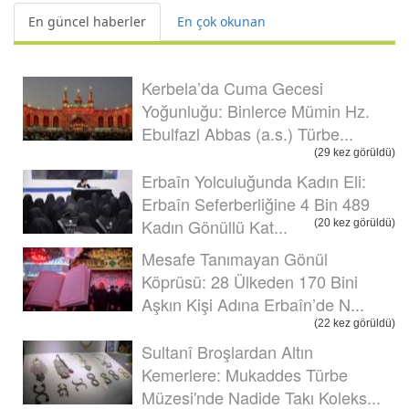
En güncel haberler
En çok okunan
Kerbela’da Cuma Gecesi
Yoğunluğu: Binlerce Mümin Hz.
Ebulfazl Abbas (a.s.) Türbe...
(29 kez görüldü)
Erbaîn Yolculuğunda Kadın Eli:
Erbaîn Seferberliğine 4 Bin 489
Kadın Gönüllü Kat...
(20 kez görüldü)
Mesafe Tanımayan Gönül
Köprüsü: 28 Ülkeden 170 Bini
Aşkın Kişi Adına Erbaîn’de N...
(22 kez görüldü)
Sultanî Broşlardan Altın
Kemerlere: Mukaddes Türbe
Müzesi'nde Nadide Takı Koleks...