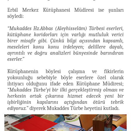
Erbil Merkez Kütüphanesi Müdîresi ise şunları
söyledi:
“Mukaddes Hz.Abbas (Aleyhisselâm) Türbesi eserleri,
kütüphane koridorları için varlığı mutluluk verici
birer misafir gibi. Çünkü bilgi açısından kapsamlı,
meseleleri konu konu irdeleyen; delillere dayalı,
ayrıntılı ve doğru analizleri bünyesinde barındıran
eserler.”
Kütüphanenin böylesi çalışma ve fikirlerin
yoksunluğu sebebiyle böyle eserlere özel olarak
ihtiyacı olduğunu ifade eden Kütüphane Müdiresi;
“Mukaddes Türbe’yi bir ilki gerçekleştirmiş olması ve
herkesin ortak çıkarına hizmet edecek yeni bir
işbirliğinin kapılarını açtığından ötürü tebrik
ediyoruz.”
diyerek Mukaddes Türbe heyetini kutladı.