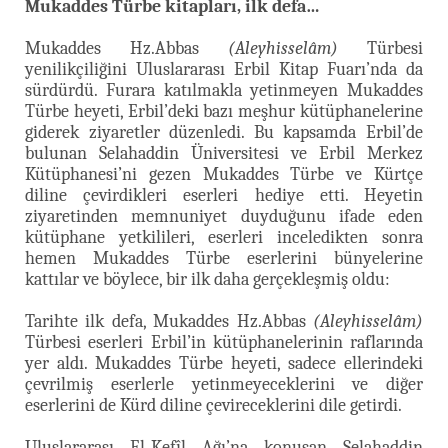
Mukaddes Türbe kitapları, ilk defa…
Mukaddes Hz.Abbas
(Aleyhisselâm)
Türbesi
yenilikçiliğini Uluslararası Erbil Kitap Fuarı’nda da
sürdürdü. Furara katılmakla yetinmeyen Mukaddes
Türbe heyeti, Erbil’deki bazı meşhur kütüphanelerine
giderek ziyaretler düzenledi. Bu kapsamda Erbil’de
bulunan Selahaddin Üniversitesi ve Erbil Merkez
Kütüphanesi’ni gezen Mukaddes Türbe ve Kürtçe
diline çevirdikleri eserleri hediye etti. Heyetin
ziyaretinden memnuniyet duyduğunu ifade eden
kütüphane yetkilileri, eserleri inceledikten sonra
hemen Mukaddes Türbe eserlerini bünyelerine
kattılar ve böylece, bir ilk daha gerçekleşmiş oldu:
Tarihte ilk defa, Mukaddes Hz.Abbas
(Aleyhisselâm)
Türbesi eserleri Erbil’in kütüphanelerinin raflarında
yer aldı. Mukaddes Türbe heyeti, sadece ellerindeki
çevrilmiş eserlerle yetinmeyeceklerini ve diğer
eserlerini de Kürd diline çevireceklerini dile getirdi.
Uluslararası El-Kefîl Ağı’na konuşan Selahaddin