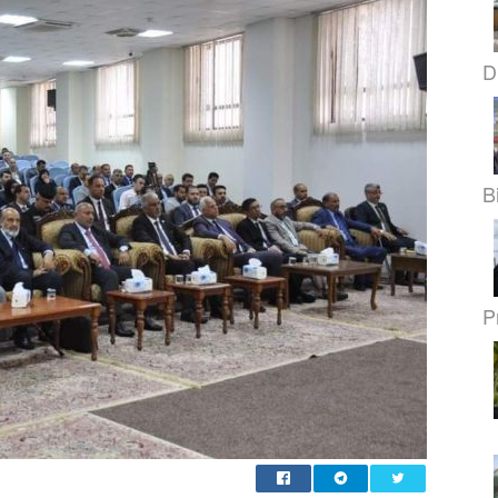
D
B
Pr