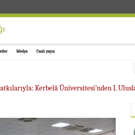
etler
Medya
Canlı yayın
kılarıyla: Kerbelâ Üniversitesi’nden I. Ulusla