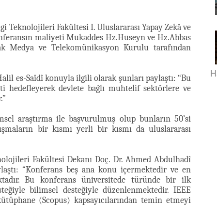
lgi Teknolojileri Fakültesi I. Uluslararası Yapay Zekâ ve
 Konferansın maliyeti Mukaddes Hz.Huseyn ve Hz.Abbas
ak Medya ve Telekomünikasyon Kurulu tarafından
H
lil es-Saîdî konuyla ilgili olarak şunları paylaştı: “Bu
i hedefleyerek devlete bağlı muhtelif sektörlere ve
.”
imsel araştırma ile başvurulmuş olup bunların 50’si
ışmaların bir kısmı yerli bir kısmı da uluslararası
nolojileri Fakültesi Dekanı Doç. Dr. Ahmed Abdulhadî
ylaştı: “Konferans beş ana konu içermektedir ve en
ktadır. Bu konferans üniversitede türünde bir ilk
eğiyle bilimsel desteğiyle düzenlenmektedir. IEEE
kütüphane (Scopus) kapsayıcılarından temin etmeyi