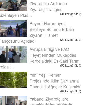
Ziyaretinin Ardından
Ziyaretçi Trafiğini
üzenleyen Plas...
(31 kez görüldü)
Beynel-Haremeyn-i
Şerîfeyn Bölümü Erbain
Ziyareti Hizmet
ilançosunu Açıkladı
(28 kez görüldü)
Avrupa Birliği ve FAO
Heyetlerinden Mukaddes
Kerbela'daki Es-Saki Tarım
ojesi'...
(50 kez görüldü)
Yeni Yeşil Kemer
Projesinde İklim Şartlarına
Dayanıklı Ağaçlar Kullanıldı
(82 kez görüldü)
Yabancı Ziyaretçilere
Konakladıkları Yerlerde