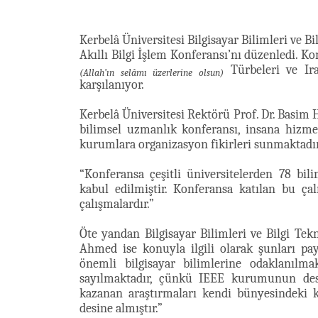
Kerbelâ Üniversitesi Bilgisayar Bilimleri ve Bi
Akıllı Bilgi İşlem Konferansı’nı düzenledi.
Türbeleri ve Ir
(Allah’ın selâmı üzerlerine olsun)
karşılanıyor.
Kerbelâ Üniversitesi Rektörü Prof. Dr. Basim Ha
bilimsel uzmanlık konferansı, insana hizmet
kurumlara organizasyon fikirleri sunmaktadır
“Konferansa çeşitli üniversitelerden 78 bil
kabul edilmiştir. Konferansa katılan bu çal
çalışmalardır.”
Öte yandan Bilgisayar Bilimleri ve Bilgi Tek
Ahmed ise konuyla ilgili olarak şunları pa
önemli bilgisayar bilimlerine odaklanılma
sayılmaktadır, çünkü IEEE kurumunun dest
kazanan araştırmaları kendi bünyesindeki 
desine almıştır.”