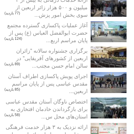
میلیون و ۵۰۰ هزار زائر اربعین از
سوی بخش امور پزش...
(77 بازدید)
آغاز عملیات پاکسازی گسترده مجتمع
حضرت ابوالفضل العباس (ع) پس از
پایان مراسم اربع...
(124 بازدید)
برگزاری جشنواره سالانه "زائران
اربعین از کشورهای آفریقایی" در
سالن امام حسن مجتب...
(89 بازدید)
اجرای پویش پاکسازی اطراف آستان
مقدس عباسی پس از پایان مراسم
اربعین...
(85 بازدید)
اختصاص ناوگان آستان مقدس عباسی
برای بازگرداندن خادمان افتخاری به
استان‌های محل س...
(58 بازدید)
ارائه نزدیک به ۳ هزار خدمت فرهنگی
و مشاوره‌ای به بانوان زائر اربعین از