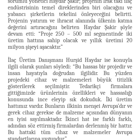
sorumlu yönetici Haydar Şakir; projenin Irak'taki ilaç
endüstrisinin temel direklerinden biri olacağını ve
yabancı şirketlerin tekelini önleyeceğini belirtti.
Projenin yatırım ve ihracat alanında ülkenin katma
değerini artıracağını belirten Haydar Şakir şöyle
devam etti: “Proje 250 – 500 ml segmentinde iki
üretim hattına sahip olacak ve yıllık üretimi 20
milyon şişeyi aşacaktır.”
İlaç Üretim Danışmanı Hurşid Haydar ise konuyla
ilgili olarak şunları söyledi: “Bu hassas bir projedir ve
insan hayatıyla doğrudan ilgilidir. Bu yüzden
projedeki cihaz ve malzemeleri büyük titizlik
gösterilerek seçilmiştir. Tedarikçi firmalara
gittiğimizde ürünlerinin özellikleri ve hassaslığı
konusunda ince eleyip sık dokuduk. İki üretim
hattımız vardır. Bunların ilkinin menşei Avrupa’dır ve
gerek cihaz gerekse de malzeme açısından dünyanın
en iyisi sayılmaktadır. İkinci hat ise farklı farklı,
adından söz ettirmiş firmalardan derlenmiş bir hattır.
Bu hattaki tüm cihaz ve malzemeler Avrupa
standartlarına uygundur.”