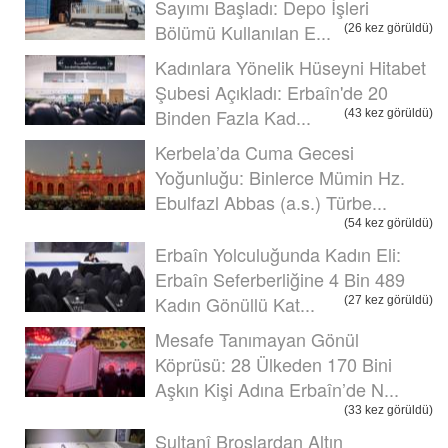
Sayımı Başladı: Depo İşleri
Bölümü Kullanılan E...
(26 kez görüldü)
Kadınlara Yönelik Hüseyni Hitabet
Şubesi Açıkladı: Erbaîn'de 20
Binden Fazla Kad...
(43 kez görüldü)
Kerbela’da Cuma Gecesi
Yoğunluğu: Binlerce Mümin Hz.
Ebulfazl Abbas (a.s.) Türbe...
(54 kez görüldü)
Erbaîn Yolculuğunda Kadın Eli:
Erbaîn Seferberliğine 4 Bin 489
Kadın Gönüllü Kat...
(27 kez görüldü)
Mesafe Tanımayan Gönül
Köprüsü: 28 Ülkeden 170 Bini
Aşkın Kişi Adına Erbaîn’de N...
(33 kez görüldü)
Sultanî Broşlardan Altın