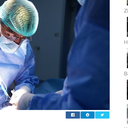
Z
H
B