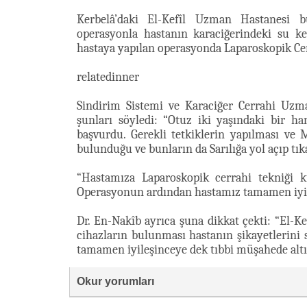
Kerbelâ’daki El-Kefîl Uzman Hastanesi bü
operasyonla hastanın karaciğerindeki su ke
hastaya yapılan operasyonda Laparoskopik Cerr
relatedinner
Sindirim Sistemi ve Karaciğer Cerrahi Uzm
şunları söyledi: “Otuz iki yaşındaki bir h
başvurdu. Gerekli tetkiklerin yapılması ve 
bulunduğu ve bunların da Sarılığa yol açıp tı
“Hastamıza Laparoskopik cerrahi tekniği k
Operasyonun ardından hastamız tamamen iyil
Dr. En-Nakîb ayrıca şuna dikkat çekti: “El-
cihazların bulunması hastanın şikayetlerin
tamamen iyileşinceye dek tıbbi müşahede altı
Okur yorumları