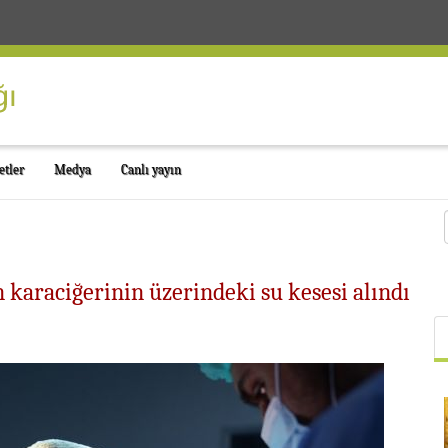
etler
Medya
Canlı yayın
 karaciğerinin üzerindeki su kesesi alındı