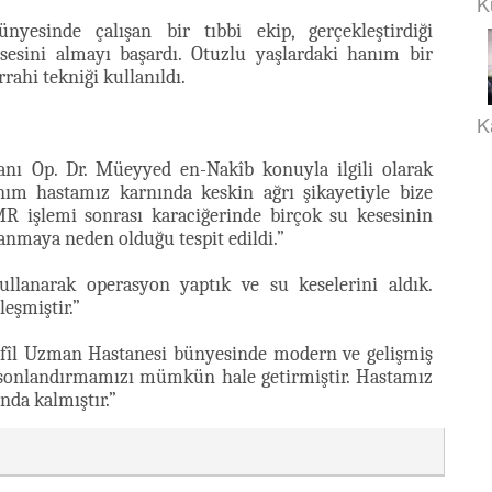
K
nyesinde çalışan bir tıbbi ekip, gerçekleştirdiği
sesini almayı başardı. Otuzlu yaşlardaki hanım bir
ahi tekniği kullanıldı.
K
anı Op. Dr. Müeyyed en-Nakîb konuyla ilgili olarak
anım hastamız karnında keskin ağrı şikayetiyle bize
MR işlemi sonrası karaciğerinde birçok su kesesinin
kanmaya neden olduğu tespit edildi.”
ullanarak operasyon yaptık ve su keselerini aldık.
eşmiştir.”
Kefîl Uzman Hastanesi bünyesinde modern ve gelişmiş
i sonlandırmamızı mümkün hale getirmiştir. Hastamız
nda kalmıştır.”