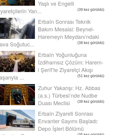
Yaşlı ve Engelli
iyaretçilerin Yan...
(39 kez görüldü)
Erbaîn Sonrası Teknik
Bakım Mesaisi: Beynel-
Haremeyn Meydanı’ndaki
ava Soğutuc...
(38 kez görüldü)
Erbaîn Yoğunluğuna
İzdihamsız Çözüm: Harem-
i Şerîf’te Ziyaretçi Akışı
aşarıyla ...
(51 kez görüldü)
Zuhur Yakarışı: Hz. Abbas
(a.s.) Türbesi’nde Nudbe
Duası Meclisi
(38 kez görüldü)
Erbaîn Ziyareti Sonrası
Envanter Sayımı Başladı:
Depo İşleri Bölümü
(35 kez görüldü)