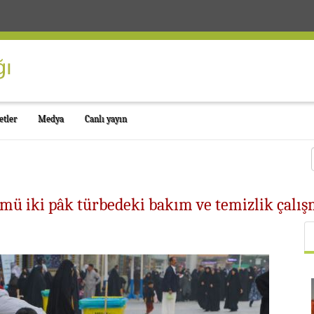
etler
Medya
Canlı yayın
ü iki pâk türbedeki bakım ve temizlik çalış