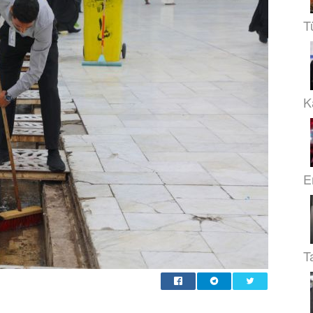
T
Ka
E
T