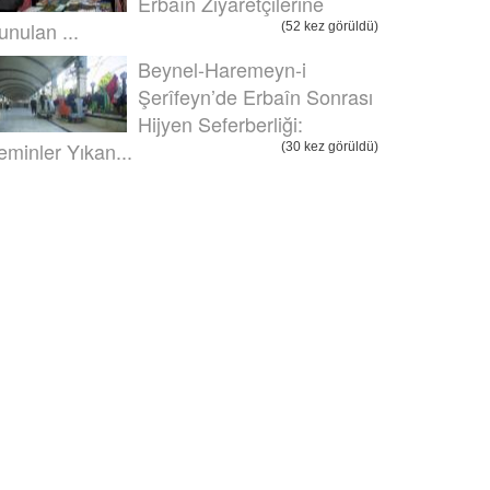
Erbaîn Ziyaretçilerine
unulan ...
(52 kez görüldü)
Beynel-Haremeyn-i
Şerîfeyn’de Erbaîn Sonrası
Hijyen Seferberliği:
eminler Yıkan...
(30 kez görüldü)