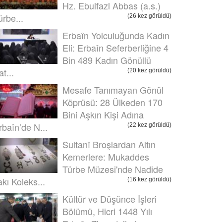
Hz. Ebulfazl Abbas (a.s.)
ürbe...
(26 kez görüldü)
Erbaîn Yolculuğunda Kadın
Eli: Erbaîn Seferberliğine 4
Bin 489 Kadın Gönüllü
t...
(20 kez görüldü)
Mesafe Tanımayan Gönül
Köprüsü: 28 Ülkeden 170
Bini Aşkın Kişi Adına
rbaîn’de N...
(22 kez görüldü)
Sultanî Broşlardan Altın
Kemerlere: Mukaddes
Türbe Müzesi'nde Nadide
akı Koleks...
(16 kez görüldü)
Kültür ve Düşünce İşleri
Bölümü, Hicri 1448 Yılı