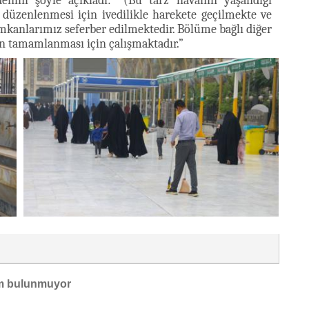
denini şöyle açıkladı: “(Bu tarz havanın yaşandığı
 düzenlenmesi için ivedilikle harekete geçilmekte ve
mkanlarımız seferber edilmektedir. Bölüme bağlı diğer
in tamamlanması için çalışmaktadır.”
m bulunmuyor