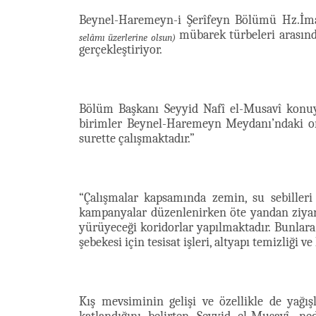
Beynel-Haremeyn-i Şerîfeyn Bölümü Hz.İm
mübarek türbeleri arasınd
selâmı üzerlerine olsun)
gerçekleştiriyor.
Bölüm Başkanı Seyyid Nafî el-Musavî konuyla
birimler Beynel-Haremeyn Meydanı’ndaki or
surette çalışmaktadır.”
“Çalışmalar kapsamında zemin, su sebiller
kampanyalar düzenlenirken öte yandan ziyare
yürüyeceği koridorlar yapılmaktadır. Bunlar
şebekesi için tesisat işleri, altyapı temizliği v
Kış mevsiminin gelişi ve özellikle de yağı