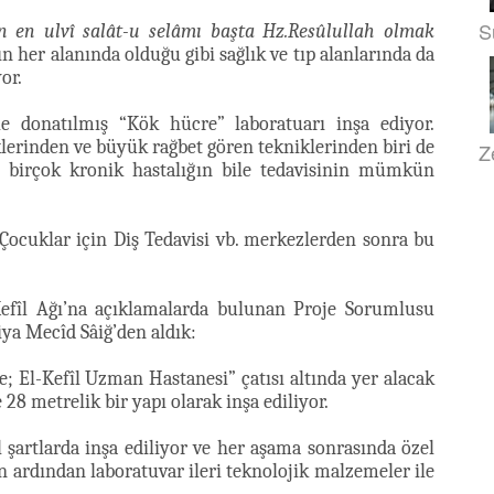
S
ın en ulvî salât-u selâmı başta Hz.Resûlullah olmak
ın her alanında olduğu gibi sağlık ve tıp alanlarında da
or.
e donatılmış “Kök hücre” laboratuarı inşa ediyor.
erinden ve büyük rağbet gören tekniklerinden biri de
Z
e birçok kronik hastalığın bile tedavisinin mümkün
Çocuklar için Diş Tedavisi vb. merkezlerden sonra bu
-Kefîl Ağı’na açıklamalarda bulunan Proje Sorumlusu
ya Mecîd Sâiğ’den aldık:
e; El-Kefîl Uzman Hastanesi” çatısı altında yer alacak
 28 metrelik bir yapı olarak inşa ediliyor.
şartlarda inşa ediliyor ve her aşama sonrasında özel
n ardından laboratuvar ileri teknolojik malzemeler ile