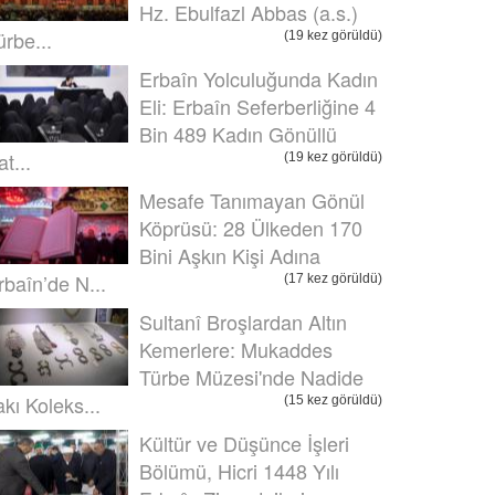
Hz. Ebulfazl Abbas (a.s.)
ürbe...
(19 kez görüldü)
Erbaîn Yolculuğunda Kadın
Eli: Erbaîn Seferberliğine 4
Bin 489 Kadın Gönüllü
t...
(19 kez görüldü)
Mesafe Tanımayan Gönül
Köprüsü: 28 Ülkeden 170
Bini Aşkın Kişi Adına
rbaîn’de N...
(17 kez görüldü)
Sultanî Broşlardan Altın
Kemerlere: Mukaddes
Türbe Müzesi'nde Nadide
akı Koleks...
(15 kez görüldü)
Kültür ve Düşünce İşleri
Bölümü, Hicri 1448 Yılı