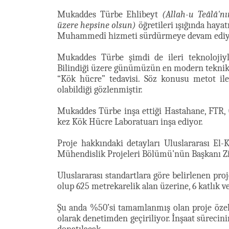
Mukaddes Türbe Ehlibeyt
(Allah-u Teâlâ'n
üzere hepsine olsun)
öğretileri ışığında hayat
Muhammedî hizmeti sürdürmeye devam ediy
Mukaddes Türbe şimdi de ileri teknolojiyl
Bilindiği üzere günümüzün en modern teknikl
“Kök hücre” tedavisi. Söz konusu metot il
olabildiği gözlenmiştir.
Mukaddes Türbe inşa ettiği Hastahane, FTR, 
kez Kök Hücre Laboratuarı inşa ediyor.
Proje hakkındaki detayları Uluslararası El
Mühendislik Projeleri Bölümü’nün Başkanı Zi
Uluslararası standartlara göre belirlenen proj
olup 625 metrekarelik alan üzerine, 6 katlık ve
Şu anda %50’si tamamlanmış olan proje özel 
olarak denetimden geçiriliyor. İnşaat sürecini