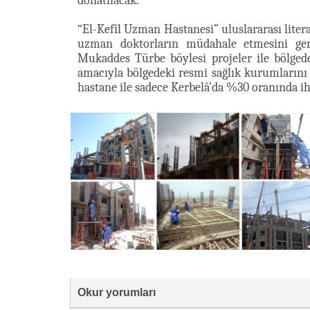
donatılacak.
“El-Kefîl Uzman Hastanesi” uluslararası litera
uzman doktorların müdahale etmesini gere
Mukaddes Türbe böylesi projeler ile bölged
amacıyla bölgedeki resmi sağlık kurumlarını 
hastane ile sadece Kerbelâ’da %30 oranında ih
Okur yorumları