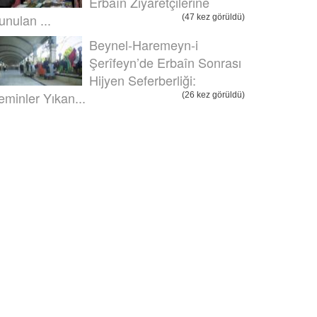
Erbaîn Ziyaretçilerine
unulan ...
(47 kez görüldü)
Beynel-Haremeyn-i
Şerîfeyn’de Erbaîn Sonrası
Hijyen Seferberliği:
eminler Yıkan...
(26 kez görüldü)