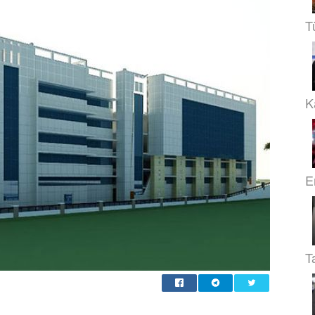
T
Ka
E
T