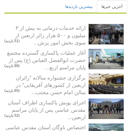
آخرین خبرها
بیشترین بازدیدها
ارائه خدمات درمانی به بیش از ۳
میلیون و ۵۰۰ هزار زائر اربعین از
سوی بخش امور پزش...
(51 بازدید)
آغاز عملیات پاکسازی گسترده مجتمع
حضرت ابوالفضل العباس (ع) پس از
پایان مراسم اربع...
(90 بازدید)
برگزاری جشنواره سالانه "زائران
اربعین از کشورهای آفریقایی" در
سالن امام حسن مجتب...
(65 بازدید)
اجرای پویش پاکسازی اطراف آستان
مقدس عباسی پس از پایان مراسم
اربعین...
(52 بازدید)
اختصاص ناوگان آستان مقدس عباسی