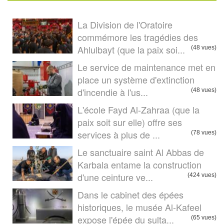
La Division de l'Oratoire
commémore les tragédies des
Ahlulbayt (que la paix soi...
(48 vues)
Le service de maintenance met en
place un système d'extinction
d'incendie à l'us...
(48 vues)
L'école Fayd Al-Zahraa (que la
paix soit sur elle) offre ses
services à plus de ...
(78 vues)
Le sanctuaire saint Al Abbas de
Karbala entame la construction
d'une ceinture ve...
(424 vues)
Dans le cabinet des épées
historiques, le musée Al-Kafeel
expose l'épée du sulta...
(65 vues)