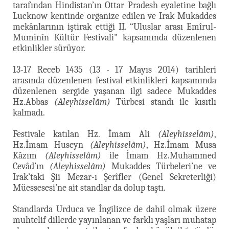
tarafından Hindistan’ın Ottar Pradesh eyaletine bağlı
Lucknow kentinde organize edilen ve Irak Mukaddes
mekânlarının iştirak ettiği II. “Uluslar arası Emîrul-
Muminîn Kültür Festivali" kapsamında düzenlenen
etkinlikler sürüyor.
13-17 Receb 1435 (13 - 17 Mayıs 2014) tarihleri
arasında düzenlenen festival etkinlikleri kapsamında
düzenlenen sergide yaşanan ilgi sadece Mukaddes
Hz.Abbas
(Aleyhisselâm)
Türbesi standı ile kısıtlı
kalmadı.
Festivale katılan Hz. İmam Ali
(Aleyhisselâm)
,
Hz.İmam Huseyn
(Aleyhisselâm)
, Hz.İmam Musa
Kâzım
(Aleyhisselâm)
ile İmam Hz.Muhammed
Cevâd’ın
(Aleyhisselâm)
Mukaddes Türbeleri’ne ve
Irak’taki Şii Mezar-ı Şerîfler (Genel Sekreterliği)
Müessesesi’ne ait standlar da dolup taştı.
Standlarda Urduca ve İngilizce de dahil olmak üzere
muhtelif dillerde yayınlanan ve farklı yaşları muhatap