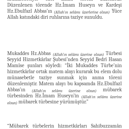
Düzenlenen törende Hz.İmam Huseyn ve Kardeşi
Hz.Ebulfazl Abbas’ın
Yüce
(Allah'ın selâmı üzerlerine olsun)
Allah katındaki diri ruhlarına taziye sunuldu.
Mukaddes Hz.Abbas
Türbesi
(Allah’ın selâmı üzerine olsun)
Seyyid Hizmetkârlar Şubesi’nden Seyyid Bedrî Hasan
Mamîse şunları söyledi: “İki Mukaddes Türbe’nin
hizmetkârlar ortak matem alayı kurarak bu elem dolu
münasebetle taziye sunmak için anma töreni
düzenlemiştir. Matem alayı bu kapsamda Hz.Ebulfazl
Abbas’ın
mübarek
(Allah'ın selâmı üzerine olsun)
türbesinden Hz.İmam Huseyn’in
(Allah'ın selâmı üzerine
mübarek türbesine yürümüştür.”
olsun)
“Mübarek türbelerin hizmetkârları Sahibuzzamân