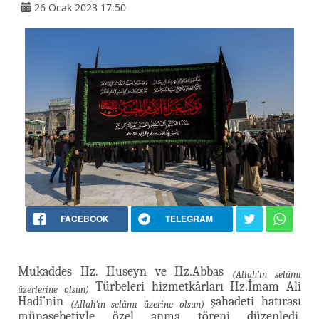
26 Ocak 2023 17:50
FACEBOOK
TELEGRAM
Mukaddes Hz. Huseyn ve Hz.Abbas
(Allah’ın selâmı
Türbeleri hizmetkârları Hz.İmam Ali
üzerlerine olsun)
Hadî’nin
şahadeti hatırası
(Allah'ın selâmı üzerine olsun)
münasebetiyle özel anma töreni düzenledi.