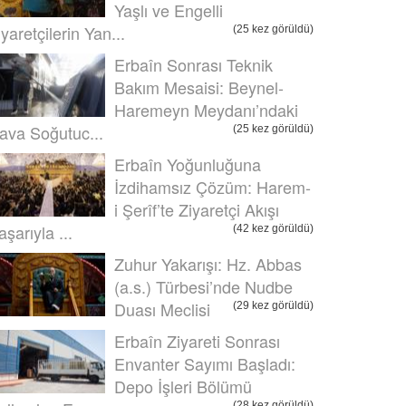
Yaşlı ve Engelli
iyaretçilerin Yan...
(25 kez görüldü)
Erbaîn Sonrası Teknik
Bakım Mesaisi: Beynel-
Haremeyn Meydanı’ndaki
ava Soğutuc...
(25 kez görüldü)
Erbaîn Yoğunluğuna
İzdihamsız Çözüm: Harem-
i Şerîf’te Ziyaretçi Akışı
aşarıyla ...
(42 kez görüldü)
Zuhur Yakarışı: Hz. Abbas
(a.s.) Türbesi’nde Nudbe
Duası Meclisi
(29 kez görüldü)
Erbaîn Ziyareti Sonrası
Envanter Sayımı Başladı:
Depo İşleri Bölümü
(28 kez görüldü)