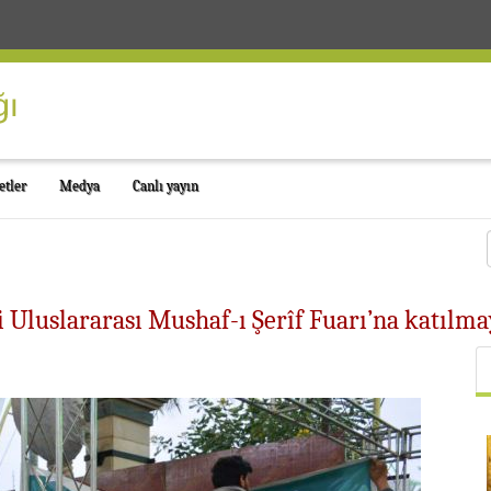
etler
Medya
Canlı yayın
 Uluslararası Mushaf-ı Şerîf Fuarı’na katılma