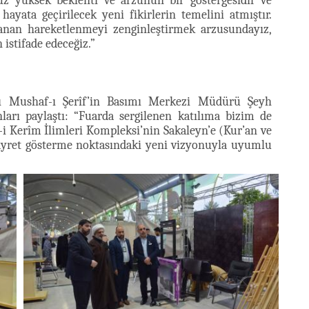
muz yüksek beklenti ve arzunun bir göstergesidir ve
yata geçirilecek yeni fikirlerin temelini atmıştır.
şanan hareketlenmeyi zenginleştirmek arzusundayız,
istifade edeceğiz.”
lı Mushaf-ı Şerîf’in Basımı Merkezi Müdürü Şeyh
ları paylaştı: “Fuarda sergilenen katılıma bizim de
n-i Kerîm İlimleri Kompleksi’nin Sakaleyn’e (Kur’an ve
gayret gösterme noktasındaki yeni vizyonuyla uyumlu