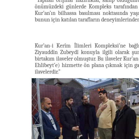
“Yapılan orijinal hazırlıklar, sahip olduğu
önümüzdeki günlerde Kompleks tarafından ha
Kur’an’ın bilhassa basılması noktasında ya
bunun için katılan tarafların deneyimlerinden 
Kur’an-i Kerîm İlimleri Kompleksi’ne bağ
Ziyauddîn Zubeydî konuyla ilgili olarak şun
birtakım ilaveler olmuştur. Bu ilaveler Kur’a
Ehlibeyt’e) hizmette ön plana çıkmak için 
ilavelerdir.”