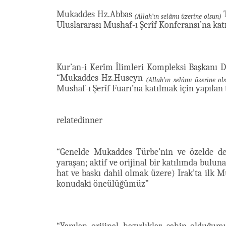
Mukaddes Hz.Abbas
T
(Allah’ın selâmı üzerine olsun)
Uluslararası Mushaf-ı Şerîf Konferansı’na kat
Kur’an-i Kerîm İlimleri Kompleksi Başkanı Dr.
“Mukaddes Hz.Huseyn
(Allah’ın selâmı üzerine ol
Mushaf-ı Şerîf Fuarı’na katılmak için yapılan 
relatedinner
“Genelde Mukaddes Türbe’nin ve özelde de
yaraşan; aktif ve orijinal bir katılımda buluna
hat ve baskı dahil olmak üzere) Irak’ta ilk 
konudaki öncülüğümüz”