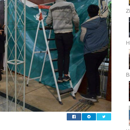
Z
H
B