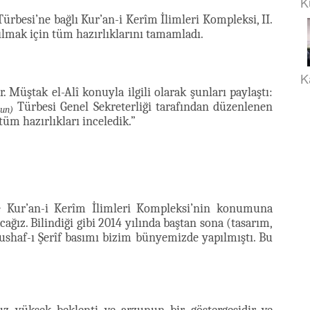
K
ürbesi’ne bağlı Kur’an-i Kerîm İlimleri Kompleksi, II.
ılmak için tüm hazırlıklarını tamamladı.
K
 Müştak el-Alî konuyla ilgili olarak şunları paylaştı:
Türbesi Genel Sekreterliği tarafından düzenlenen
sun)
tüm hazırlıkları inceledik.”
 Kur’an-i Kerîm İlimleri Kompleksi’nin konumuna
cağız. Bilindiği gibi 2014 yılında baştan sona (tasarım,
Mushaf-ı Şerîf basımı bizim bünyemizde yapılmıştı. Bu