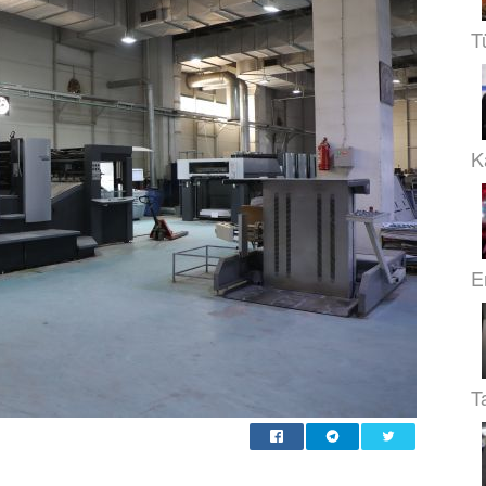
T
Ka
E
T