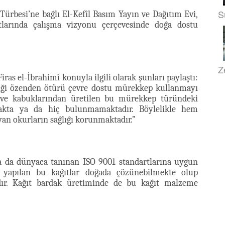
S
Türbesi’ne bağlı El-Kefîl Basım Yayın ve Dağıtım Evi,
tlarında çalışma vizyonu çerçevesinde doğa dostu
Z
as el-İbrahimî konuyla ilgili olarak şunları paylaştı:
diği özenden ötürü çevre dostu mürekkep kullanmayı
Meyve kabuklarından üretilen bu mürekkep türündeki
akta ya da hiç bulunmamaktadır. Böylelikle hem
yan okurların sağlığı korunmaktadır.”
da da dünyaca tanınan ISO 9001 standartlarına uygun
 yapılan bu kağıtlar doğada çözünebilmekte olup
adır. Kağıt bardak üretiminde de bu kağıt malzeme