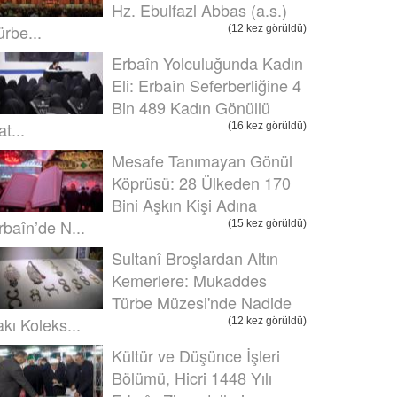
Hz. Ebulfazl Abbas (a.s.)
ürbe...
(12 kez görüldü)
Erbaîn Yolculuğunda Kadın
Eli: Erbaîn Seferberliğine 4
Bin 489 Kadın Gönüllü
t...
(16 kez görüldü)
Mesafe Tanımayan Gönül
Köprüsü: 28 Ülkeden 170
Bini Aşkın Kişi Adına
rbaîn’de N...
(15 kez görüldü)
Sultanî Broşlardan Altın
Kemerlere: Mukaddes
Türbe Müzesi'nde Nadide
akı Koleks...
(12 kez görüldü)
Kültür ve Düşünce İşleri
Bölümü, Hicri 1448 Yılı