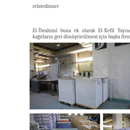
relatedinner
El-İbrahimî buna ek olarak El-Kefîl Yayın
kağıtların geri dönüştürülmesi için başka fir