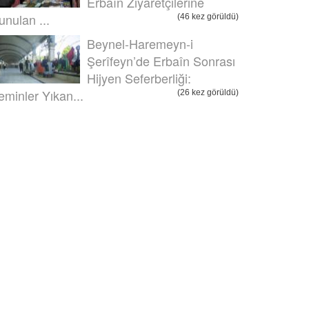
Erbaîn Ziyaretçilerine
unulan ...
(46 kez görüldü)
Beynel-Haremeyn-i
Şerîfeyn’de Erbaîn Sonrası
Hijyen Seferberliği:
eminler Yıkan...
(26 kez görüldü)