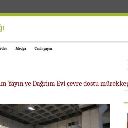
etler
Medya
Canlı yayın
sım Yayın ve Dağıtım Evi çevre dostu mürekke