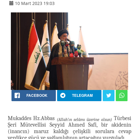
10 Mart 2023 19:03
FACEBOOK
TELEGRAM
Mukaddes Hz.Abbas
Türbesi
(Allah’ın selâmı üzerine olsun)
Şerî Mütevellîsi Seyyid Ahmed Safî, bir akidenin
(inancın) maruz kaldığı çelişkili sorulara cevap
verdikçe gücü ve sağlamlığının artacağını vurguladı.