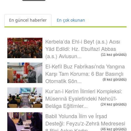
En güncel haberler
En çok okunan
Kerbela’da Ehl-i Beyt (a.s.) Acısı
Yâd Edildi: Hz. Ebulfazl Abbas
(a.s.) Avlusun...
(11 kez görüldü)
El-Kefîl Buz Fabrikası'nda Yangına
Karşı Tam Koruma: 6 Bar Basınçlı
Otomatik Sön...
(8 kez görüldü)
Kur’an-i Kerîm İlimleri Kompleksi:
Müsennâ Eyaletindeki Nehcü'l-
Belâga Eğitimler...
(24 kez görüldü)
Babil Yolunda İlim ve İrşad
Desteği: Feyzu'z-Zehrâ Medresesi
8 Bini Aşkın Kadın ...
(46 kez görüldü)