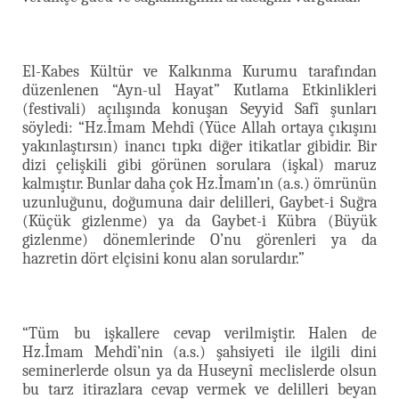
El-Kabes Kültür ve Kalkınma Kurumu tarafından
düzenlenen “Ayn-ul Hayat” Kutlama Etkinlikleri
(festivali) açılışında konuşan Seyyid Safî şunları
söyledi: “Hz.İmam Mehdî (Yüce Allah ortaya çıkışını
yakınlaştırsın) inancı tıpkı diğer itikatlar gibidir. Bir
dizi çelişkili gibi görünen sorulara (işkal) maruz
kalmıştır. Bunlar daha çok Hz.İmam’ın (a.s.) ömrünün
uzunluğunu, doğumuna dair delilleri, Gaybet-i Suğra
(Küçük gizlenme) ya da Gaybet-i Kübra (Büyük
gizlenme) dönemlerinde O’nu görenleri ya da
hazretin dört elçisini konu alan sorulardır.”
“Tüm bu işkallere cevap verilmiştir. Halen de
Hz.İmam Mehdî’nin (a.s.) şahsiyeti ile ilgili dini
seminerlerde olsun ya da Huseynî meclislerde olsun
bu tarz itirazlara cevap vermek ve delilleri beyan