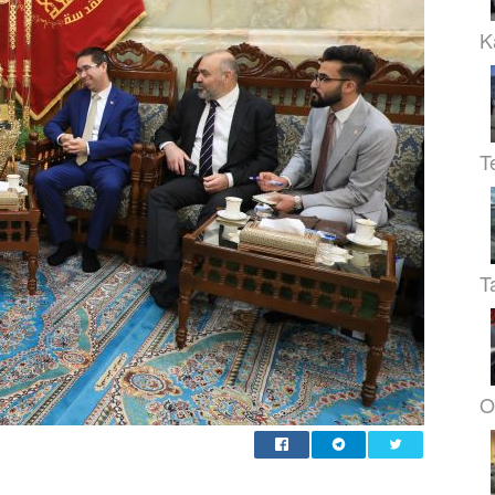
K
T
T
O