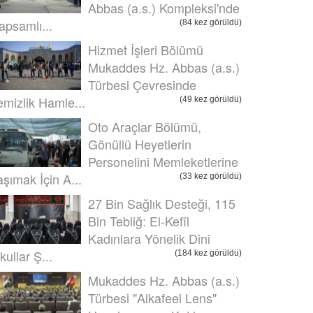
Abbas (a.s.) Kompleksi'nde
apsamlı...
(84 kez görüldü)
Hizmet İşleri Bölümü
Mukaddes Hz. Abbas (a.s.)
Türbesi Çevresinde
emizlik Hamle...
(49 kez görüldü)
Oto Araçlar Bölümü,
Gönüllü Heyetlerin
Personelini Memleketlerine
aşımak İçin A...
(33 kez görüldü)
27 Bin Sağlık Desteği, 115
Bin Tebliğ: El-Kefîl
Kadınlara Yönelik Dini
kullar Ş...
(184 kez görüldü)
Mukaddes Hz. Abbas (a.s.)
Türbesi "Alkafeel Lens"