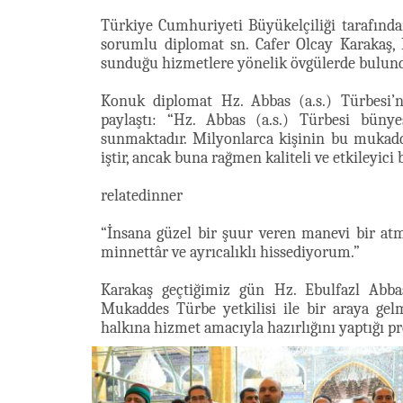
Türkiye Cumhuriyeti Büyükelçiliği tarafında
sorumlu diplomat sn. Cafer Olcay Karakaş, 
sunduğu hizmetlere yönelik övgülerde bulun
Konuk diplomat Hz. Abbas (a.s.) Türbesi’n
paylaştı: “Hz. Abbas (a.s.) Türbesi büny
sunmaktadır. Milyonlarca kişinin bu muka
iştir, ancak buna rağmen kaliteli ve etkileyici 
relatedinner
“İnsana güzel bir şuur veren manevi bir 
minnettâr ve ayrıcalıklı hissediyorum.”
Karakaş geçtiğimiz gün Hz. Ebulfazl Abbas
Mukaddes Türbe yetkilisi ile bir araya gel
halkına hizmet amacıyla hazırlığını yaptığı pr