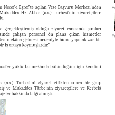
F
n Necef-i Eşref’te açılan Vize Başvuru Merkezi’nden
Mukaddes Hz. Abbas (a.s.) Türbesi’nin ziyaretçilere
du.
e gerçekleştirmiş olduğu ziyaret esnasında şunları
esinde çalışan personel ön plana çıkan hizmetler
F
ddes mekâna gelmesi nedeniyle bunu yapmak zor bir
bir iş ortaya koymuşlardır.”
atmosfer yüklü bu mekânda bulunduğum için kendimi
 (a.s.) Türbesi’ni ziyaret ettikten sonra bir grup
miş ve Mukaddes Türbe’nin ziyaretçilere ve Kerbelâ
ojeler hakkında bilgi almıştı.