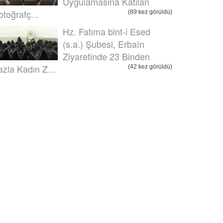
Uygulamasına Katılan
otoğrafç...
(89 kez görüldü)
Hz. Fatıma bint-i Esed
(s.a.) Şubesi, Erbaîn
Ziyaretinde 23 Binden
azla Kadın Z...
(42 kez görüldü)