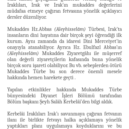
Iraklıları, Irak ve Irak’ın mukaddes değerlerini
müdafaa etmeye çağıran fetvasına yönelik açıklayıcı
dersler düzenliyor.
Mukaddes Hz.Abbas
(Aleyhisselâm)
Türbesi, Irak’ta
insanların dini hayatına dair birçok şeyi öğrendiği ilk
kurum. Aynı zamanda da idaresi Dini Merceiyet’in
onayıyla atanabiliyor. Ayrıca Hz. Ebulfazl Abbas’ın
(Aleyhisselâm)
Mukaddes Ziyaretgâhı ile müşerref
olan değerli ziyaretçilerin kafasında buna yönelik
birçok soru işareti olabiliyor. Bu vb. sebeplerden ötürü
Mukaddes Türbe bu son derece önemli mesele
hakkında hemen harekete geçti .
Yapılan etkinlikler hakkında Mukaddes Türbe
bünyesindeki Diyanet İşleri Bölümü tarafından
Bölüm başkanı Şeyh Salâh Kerbelâî’den bilgi aldık.
Kerbelâi Iraklıları Irak’ı savunmaya çağıran fetvanın
ilanı ile birlikte fetvayı halka açıklamaya yönelik
yaptıkları planı uygulamaya koyduklarını ve bu