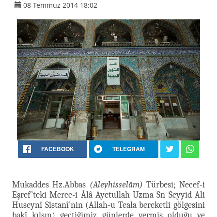
08 Temmuz 2014 18:02
FACEBOOK
TELEGRAM
Mukaddes Hz.Abbas
(Aleyhisselâm)
Türbesi; Necef-i
Eşref’teki Merce-i Âlâ Ayetullah Uzma Sn Seyyid Ali
Huseynî Sîstanî’nin (Allah-u Teala bereketli gölgesini
bakî kılsın) geçtiğimiz günlerde vermiş olduğu ve