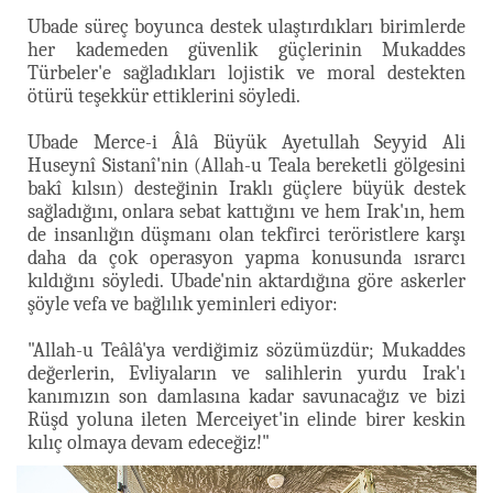
Ubade süreç boyunca destek ulaştırdıkları birimlerde
her kademeden güvenlik güçlerinin Mukaddes
Türbeler'e sağladıkları lojistik ve moral destekten
ötürü teşekkür ettiklerini söyledi.
Ubade Merce-i Âlâ Büyük Ayetullah Seyyid Ali
Huseynî Sistanî'nin (Allah-u Teala bereketli gölgesini
bakî kılsın) desteğinin Iraklı güçlere büyük destek
sağladığını, onlara sebat kattığını ve hem Irak'ın, hem
de insanlığın düşmanı olan tekfirci teröristlere karşı
daha da çok operasyon yapma konusunda ısrarcı
kıldığını söyledi. Ubade'nin aktardığına göre askerler
şöyle vefa ve bağlılık yeminleri ediyor:
"Allah-u Teâlâ'ya verdiğimiz sözümüzdür; Mukaddes
değerlerin, Evliyaların ve salihlerin yurdu Irak'ı
kanımızın son damlasına kadar savunacağız ve bizi
Rüşd yoluna ileten Merceiyet'in elinde birer keskin
kılıç olmaya devam edeceğiz!"