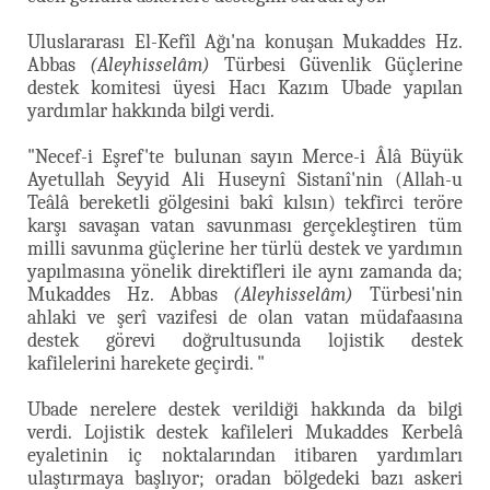
Uluslararası El-Kefîl Ağı'na konuşan Mukaddes Hz.
Abbas
(Aleyhisselâm)
Türbesi Güvenlik Güçlerine
destek komitesi üyesi Hacı Kazım Ubade yapılan
yardımlar hakkında bilgi verdi.
"Necef-i Eşref'te bulunan sayın Merce-i Âlâ Büyük
Ayetullah Seyyid Ali Huseynî Sistanî'nin (Allah-u
Teâlâ bereketli gölgesini bakî kılsın) tekfirci teröre
karşı savaşan vatan savunması gerçekleştiren tüm
milli savunma güçlerine her türlü destek ve yardımın
yapılmasına yönelik direktifleri ile aynı zamanda da;
Mukaddes Hz. Abbas
(Aleyhisselâm)
Türbesi'nin
ahlaki ve şerî vazifesi de olan vatan müdafaasına
destek görevi doğrultusunda lojistik destek
kafilelerini harekete geçirdi. "
Ubade nerelere destek verildiği hakkında da bilgi
verdi. Lojistik destek kafileleri Mukaddes Kerbelâ
eyaletinin iç noktalarından itibaren yardımları
ulaştırmaya başlıyor; oradan bölgedeki bazı askeri