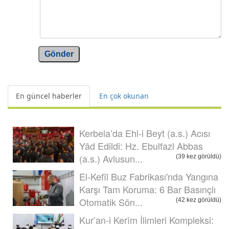
Gönder
En güncel haberler
En çok okunan
Kerbela’da Ehl-i Beyt (a.s.) Acısı
Yâd Edildi: Hz. Ebulfazl Abbas
(a.s.) Avlusun...
(39 kez görüldü)
El-Kefîl Buz Fabrikası'nda Yangına
Karşı Tam Koruma: 6 Bar Basınçlı
Otomatik Sön...
(42 kez görüldü)
Kur’an-i Kerîm İlimleri Kompleksi: