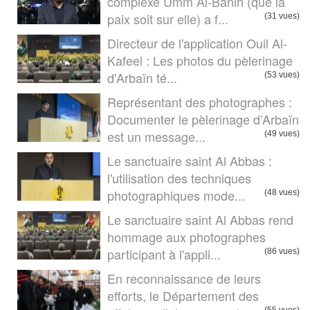
complexe Umm Al-Banin (que la
paix soit sur elle) a f...
(31 vues)
Directeur de l'application Ouil Al-
Kafeel : Les photos du pèlerinage
d'Arbaïn té...
(53 vues)
Représentant des photographes :
Documenter le pèlerinage d’Arbaïn
est un message...
(49 vues)
Le sanctuaire saint Al Abbas :
l'utilisation des techniques
photographiques mode...
(48 vues)
Le sanctuaire saint Al Abbas rend
hommage aux photographes
participant à l'appli...
(86 vues)
En reconnaissance de leurs
efforts, le Département des