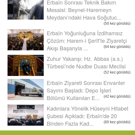
Erbaîn Sonrası Teknik Bakım
Mesaisi: Beynel-Haremeyn
Meydanı’ndaki Hava Soğutuc...
(50 kez görüldü)
Erbaîn Yoğunluğuna İzdihamsız
Çözüm: Harem-i Şerîf’te Ziyaretçi
Akışı Başarıyla ...
(64 kez görüldü)
Zuhur Yakarışı: Hz. Abbas (a.s.)
Türbesi’nde Nudbe Duası Meclisi
(52 kez görüldü)
Erbaîn Ziyareti Sonrası Envanter
Sayımı Başladı: Depo İşleri
Bölümü Kullanılan E...
(42 kez görüldü)
Kadınlara Yönelik Hüseyni Hitabet
Şubesi Açıkladı: Erbaîn'de 20
Binden Fazla Kad...
(60 kez görüldü)