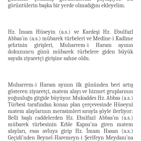
görüntülerin başka bir yerde olmadığını ekleyelim.
Hz. İmam Hüseyin (a.s.) ve Kardeşi Hz. Ebulfazl
Abbas’ın (a.s.) mübarek türbeleri ve Medîne-i Kadîme
şehrinin girişleri, Muharrem-i Haram ayının
dokuzuncu günü mübarek türbelere giden büyük
sayıda ziyaretçi girişine sahne oldu.
Muharrem-i Haram ayının ilk gününden beri artış
gösteren ziyaretçi, matem alayı ve hizmet gruplarının
yoğunluğu gitgide büyüyor. Mukaddes Hz. Abbas (a.s.)
Türbesi tarafından konan plan çerçevesinde Hüseynî
matem alaylarının merasimleri sırayla şöyle ilerliyor:
Belli başlı caddelerden Hz. Ebulfazl Abbas’ın (a.s.)
mübarek türbesinin Kıble Kapısı’na giren matem
alayları, esas avluya girip Hz. İmam Hasan (a.s.)
Geçidi’nden Beynel-Haremeyn-i Şerîfeyn Meydanı’na