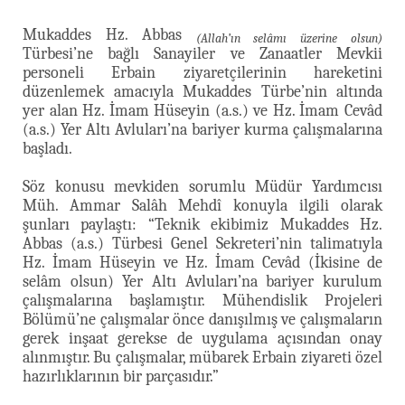
Mukaddes Hz. Abbas
(Allah’ın selâmı üzerine olsun)
Türbesi’ne bağlı Sanayiler ve Zanaatler Mevkii
personeli Erbain ziyaretçilerinin hareketini
düzenlemek amacıyla Mukaddes Türbe’nin altında
yer alan Hz. İmam Hüseyin (a.s.) ve Hz. İmam Cevâd
(a.s.) Yer Altı Avluları’na bariyer kurma çalışmalarına
başladı.
Söz konusu mevkiden sorumlu Müdür Yardımcısı
Müh. Ammar Salâh Mehdî konuyla ilgili olarak
şunları paylaştı: “Teknik ekibimiz Mukaddes Hz.
Abbas (a.s.) Türbesi Genel Sekreteri’nin talimatıyla
Hz. İmam Hüseyin ve Hz. İmam Cevâd (İkisine de
selâm olsun) Yer Altı Avluları’na bariyer kurulum
çalışmalarına başlamıştır. Mühendislik Projeleri
Bölümü’ne çalışmalar önce danışılmış ve çalışmaların
gerek inşaat gerekse de uygulama açısından onay
alınmıştır. Bu çalışmalar, mübarek Erbain ziyareti özel
hazırlıklarının bir parçasıdır.”