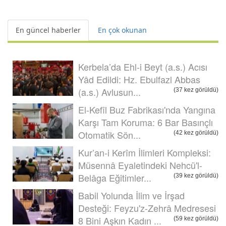
En güncel haberler
En çok okunan
Kerbela’da Ehl-i Beyt (a.s.) Acısı
Yâd Edildi: Hz. Ebulfazl Abbas
(a.s.) Avlusun...
(37 kez görüldü)
El-Kefîl Buz Fabrikası'nda Yangına
Karşı Tam Koruma: 6 Bar Basınçlı
Otomatik Sön...
(42 kez görüldü)
Kur’an-i Kerîm İlimleri Kompleksi:
Müsennâ Eyaletindeki Nehcü'l-
Belâga Eğitimler...
(39 kez görüldü)
Babil Yolunda İlim ve İrşad
Desteği: Feyzu'z-Zehrâ Medresesi
8 Bini Aşkın Kadın ...
(59 kez görüldü)