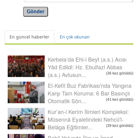
Gönder
En güncel haberler
En çok okunan
Kerbela’da Ehl-i Beyt (a.s.) Acısı
Yâd Edildi: Hz. Ebulfazl Abbas
(a.s.) Avlusun...
(36 kez görüldü)
El-Kefîl Buz Fabrikası'nda Yangına
Karşı Tam Koruma: 6 Bar Basınçlı
Otomatik Sön...
(41 kez görüldü)
Kur’an-i Kerîm İlimleri Kompleksi:
Müsennâ Eyaletindeki Nehcü'l-
Belâga Eğitimler...
(39 kez görüldü)
Babil Yolunda İlim ve İrşad