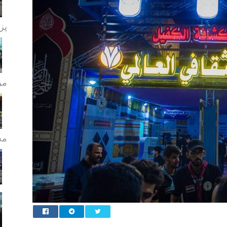
پز
مر
مج