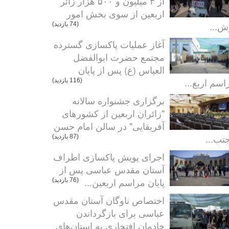
از ۳ میلیون و ۵۰۰ هزار زائر
اربعین از سوی بخش امور
ش...
(74 بازدید)
آغاز عملیات پاکسازی گسترده
مجتمع حضرت ابوالفضل
العباس (ع) پس از پایان
اسم اربع...
(116 بازدید)
برگزاری جشنواره سالانه
"زائران اربعین از کشورهای
آفریقایی" در سالن امام حسن
تب...
(87 بازدید)
اجرای پویش پاکسازی اطراف
آستان مقدس عباسی پس از
پایان مراسم اربعین...
(76 بازدید)
اختصاص ناوگان آستان مقدس
عباسی برای بازگرداندن
خادمان افتخاری به استان‌های