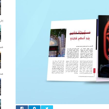
پز
مر
مج