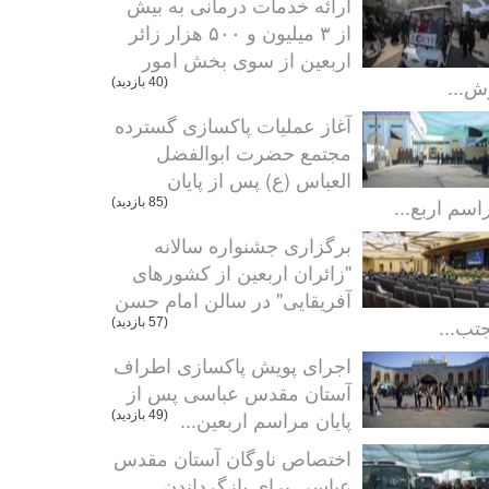
ارائه خدمات درمانی به بیش
از ۳ میلیون و ۵۰۰ هزار زائر
اربعین از سوی بخش امور
ش...
(40 بازدید)
آغاز عملیات پاکسازی گسترده
مجتمع حضرت ابوالفضل
العباس (ع) پس از پایان
اسم اربع...
(85 بازدید)
برگزاری جشنواره سالانه
"زائران اربعین از کشورهای
آفریقایی" در سالن امام حسن
تب...
(57 بازدید)
اجرای پویش پاکسازی اطراف
آستان مقدس عباسی پس از
پایان مراسم اربعین...
(49 بازدید)
اختصاص ناوگان آستان مقدس
عباسی برای بازگرداندن