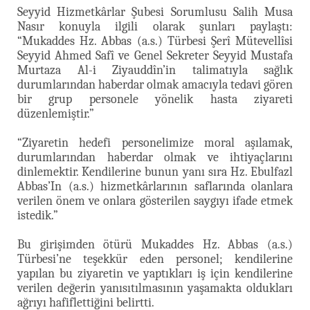
Seyyid Hizmetkârlar Şubesi Sorumlusu Salih Musa
Nasır konuyla ilgili olarak şunları paylaştı:
“Mukaddes Hz. Abbas (a.s.) Türbesi Şerî Mütevellîsi
Seyyid Ahmed Safî ve Genel Sekreter Seyyid Mustafa
Murtaza Al-i Ziyauddîn’in talimatıyla sağlık
durumlarından haberdar olmak amacıyla tedavi gören
bir grup personele yönelik hasta ziyareti
düzenlemiştir.”
“Ziyaretin hedefi personelimize moral aşılamak,
durumlarından haberdar olmak ve ihtiyaçlarını
dinlemektir. Kendilerine bunun yanı sıra Hz. Ebulfazl
Abbas’In (a.s.) hizmetkârlarının saflarında olanlara
verilen önem ve onlara gösterilen saygıyı ifade etmek
istedik.”
Bu girişimden ötürü Mukaddes Hz. Abbas (a.s.)
Türbesi’ne teşekkür eden personel; kendilerine
yapılan bu ziyaretin ve yaptıkları iş için kendilerine
verilen değerin yanısıtılmasının yaşamakta oldukları
ağrıyı hafiflettiğini belirtti.