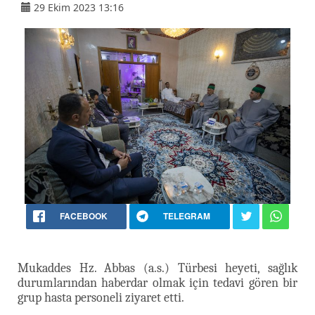
29 Ekim 2023 13:16
FACEBOOK
TELEGRAM
Mukaddes Hz. Abbas (a.s.) Türbesi heyeti, sağlık
durumlarından haberdar olmak için tedavi gören bir
grup hasta personeli ziyaret etti.