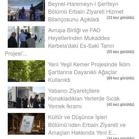
Beynel-Haremeyn-i Şerîfeyn
Bölümü Erbain Ziyareti Hizmet
Bilançosunu Açıkladı
(33 kez görüldü)
Avrupa Birliği ve FAO
Heyetlerinden Mukaddes
Kerbela'daki Es-Saki Tarım
Projesi'...
(55 kez görüldü)
Yeni Yeşil Kemer Projesinde İklim
Şartlarına Dayanıklı Ağaçlar
Kullanıldı
(89 kez görüldü)
Yabancı Ziyaretçilere
Konakladıkları Yerlerde Sıcak
Yemek İkramı
(40 kez görüldü)
Kültür ve Düşünce İşleri
Bölümü’nden Erbain Ziyareti ve
Amaçları Hakkında Yeni E...
(34 kez görüldü)