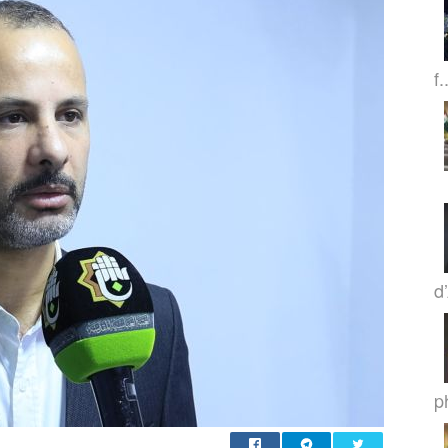
f.
d
p