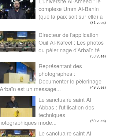
L'université Al-Ameed : le
complexe Umm Al-Banin
(que la paix soit sur elle) a
..
(31 vues)
Directeur de l'application
Ouil Al-Kafeel : Les photos
du pèlerinage d'Arbaïn té...
(53 vues)
Représentant des
photographes :
Documenter le pèlerinage
’Arbaïn est un message...
(49 vues)
Le sanctuaire saint Al
Abbas : l'utilisation des
techniques
hotographiques mode...
(50 vues)
Le sanctuaire saint Al