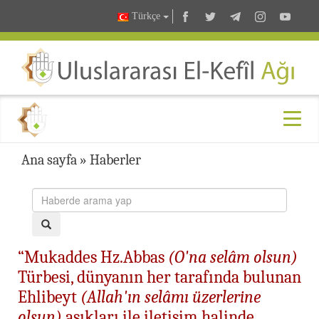
Türkçe
Ana sayfa
»
Haberler
“Mukaddes Hz.Abbas
(O'na selâm olsun)
Türbesi, dünyanın her tarafında bulunan
Ehlibeyt
(Allah'ın selâmı üzerlerine
olsun)
aşıkları ile iletişim halinde