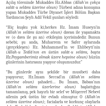
Açılış töreninde Mukaddes Hz.Abbas
(Allah'ın çokça
salât-u selâmı üzerine olsun)
Türbesi adına konuşma
yapan Mukaddes Türbe Diyanet İşleri Bölüm Başkan
Yardımcısı Şeyh Adil Vekîl şunları söyledi:
“Hiç kuşku yok ki;herkes Hz. İmam Huseyn’in
(Allah'ın selâmı üzerine olsun)
davası ile yaşamakta
ve (o dava ile şu an) etkileşim içerisindedir. Bunun
sebebi; şu anda, Muharrem ve Safer aylarında
(gerçekleşen) Hz. Muhammed’in ve Ehlibeyti’nin
(Allah-u Teâlâ'nın en üstün salât-u selâmı, başta
Hz.Peygamberimiz olmak üzere hepsine olsun)
hüzün
günlerinin hatırasını yaşıyor oluşumuzdur.”
“Bu günlerde aynı şekilde bir musibeti daha
yaşıyoruz; Hz.İmam Seccad’ın
(Allah'ın selâmı
üzerine olsun)
şahadeti… Bu İmam, Babası’nın
(Allah'ın selâmı üzerlerine olsun)
başlattığını
tamamlamış, pek hayırlı bir selef ve Müşerref Nebevî
ailenin pek üstün bir evladı olmuştur. O
(Allah'ın
selâmı üzerine olsun)
; facialarla ve korkunç olaylarla