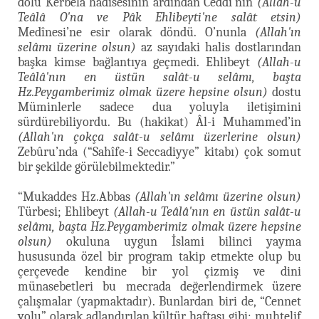
dolu Kerbelâ hadisesinin ardından Ceddi’nin
(Allah-u
Teâlâ O'na ve Pâk Ehlibeyti'ne salât etsin)
Medînesi’ne esir olarak döndü. O’nunla
(Allah'ın
selâmı üzerine olsun)
az sayıdaki halis dostlarından
başka kimse bağlantıya geçmedi. Ehlibeyt
(Allah-u
Teâlâ'nın en üstün salât-u selâmı, başta
Hz.Peygamberimiz olmak üzere hepsine olsun)
dostu
Müminlerle sadece dua yoluyla iletişimini
sürdürebiliyordu. Bu (hakikat) Âl-i Muhammed’in
(Allah'ın çokça salât-u selâmı üzerlerine olsun)
Zebûru’nda (“Sahîfe-i Seccadiyye” kitabı) çok somut
bir şekilde görülebilmektedir.”
“Mukaddes Hz.Abbas
(Allah'ın selâmı üzerine olsun)
Türbesi; Ehlibeyt
(Allah-u Teâlâ'nın en üstün salât-u
selâmı, başta Hz.Peygamberimiz olmak üzere hepsine
olsun)
okuluna uygun İslami bilinci yayma
hususunda özel bir program takip etmekte olup bu
çerçevede kendine bir yol çizmiş ve dini
münasebetleri bu mecrada değerlendirmek üzere
çalışmalar (yapmaktadır). Bunlardan biri de, “Cennet
yolu” olarak adlandırılan kültür haftası gibi; muhtelif