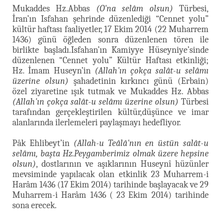
Mukaddes Hz.Abbas
(O'na selâm olsun)
Türbesi,
İran’ın Isfahan şehrinde düzenlediği “Cennet yolu”
kültür haftası faaliyetler, 17 Ekim 2014 (22 Muharrem
1436) günü öğleden sonra düzenlenen tören ile
birlikte başladı.Isfahan’ın Kamiyye Hüseyniye’sinde
düzenlenen “Cennet yolu” Kültür Haftası etkinliği;
Hz. İmam Huseyn’in
(Allah'ın çokça salât-u selâmı
üzerine olsun)
şahadetinin kırkıncı günü (Erbain)
özel ziyaretine ışık tutmak ve Mukaddes Hz. Abbas
(Allah'ın çokça salât-u selâmı üzerine olsun)
Türbesi
tarafından gerçekleştirilen kültür,düşünce ve imar
alanlarında ilerlemeleri paylaşmayı hedefliyor.
Pâk Ehlibeyt’in
(Allah-u Teâlâ'nın en üstün salât-u
selâmı, başta Hz.Peygamberimiz olmak üzere hepsine
olsun)
, dostlarının ve aşıklarının Huseynî hüzünler
mevsiminde yapılacak olan etkinlik 23 Muharrem-i
Harâm 1436 (17 Ekim 2014) tarihinde başlayacak ve 29
Muharrem-i Harâm 1436 ( 23 Ekim 2014) tarihinde
sona erecek.