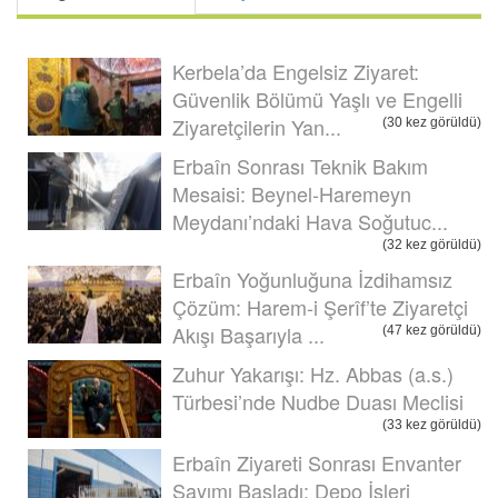
Kerbela’da Engelsiz Ziyaret:
Güvenlik Bölümü Yaşlı ve Engelli
Ziyaretçilerin Yan...
(30 kez görüldü)
Erbaîn Sonrası Teknik Bakım
Mesaisi: Beynel-Haremeyn
Meydanı’ndaki Hava Soğutuc...
(32 kez görüldü)
Erbaîn Yoğunluğuna İzdihamsız
Çözüm: Harem-i Şerîf’te Ziyaretçi
Akışı Başarıyla ...
(47 kez görüldü)
Zuhur Yakarışı: Hz. Abbas (a.s.)
Türbesi’nde Nudbe Duası Meclisi
(33 kez görüldü)
Erbaîn Ziyareti Sonrası Envanter
Sayımı Başladı: Depo İşleri