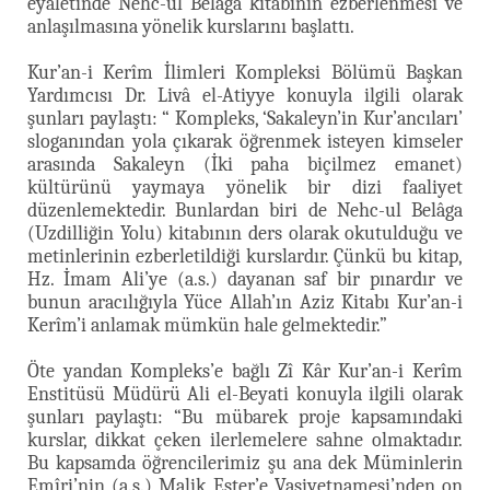
eyaletinde Nehc-ul Belâga kitabının ezberlenmesi ve
anlaşılmasına yönelik kurslarını başlattı.
Kur’an-i Kerîm İlimleri Kompleksi Bölümü Başkan
Yardımcısı Dr. Livâ el-Atiyye konuyla ilgili olarak
şunları paylaştı: “ Kompleks, ‘Sakaleyn’in Kur’ancıları’
sloganından yola çıkarak öğrenmek isteyen kimseler
arasında Sakaleyn (İki paha biçilmez emanet)
kültürünü yaymaya yönelik bir dizi faaliyet
düzenlemektedir. Bunlardan biri de Nehc-ul Belâga
(Uzdilliğin Yolu) kitabının ders olarak okutulduğu ve
metinlerinin ezberletildiği kurslardır. Çünkü bu kitap,
Hz. İmam Ali’ye (a.s.) dayanan saf bir pınardır ve
bunun aracılığıyla Yüce Allah’ın Aziz Kitabı Kur’an-i
Kerîm’i anlamak mümkün hale gelmektedir.”
Öte yandan Kompleks’e bağlı Zî Kâr Kur’an-i Kerîm
Enstitüsü Müdürü Ali el-Beyati konuyla ilgili olarak
şunları paylaştı: “Bu mübarek proje kapsamındaki
kurslar, dikkat çeken ilerlemelere sahne olmaktadır.
Bu kapsamda öğrencilerimiz şu ana dek Müminlerin
Emîri’nin (a.s.) Malik Eşter’e Vasiyetnamesi’nden on