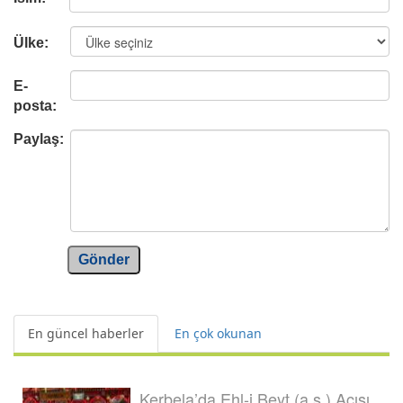
Ülke:
E-
posta:
Paylaş:
Gönder
En güncel haberler
En çok okunan
Kerbela’da Ehl-i Beyt (a.s.) Acısı