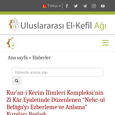
Türkçe
Ana sayfa
»
Haberler
Kur’an-i Kerîm İlimleri Kompleksi’nin
Zî Kâr Eyaletinde Düzenlenen “Nehc-ul
Belâga’yı Ezberleme ve Anlama”
Kursları Başladı