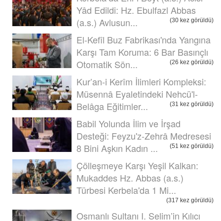
Yâd Edildi: Hz. Ebulfazl Abbas
(a.s.) Avlusun...
(30 kez görüldü)
El-Kefîl Buz Fabrikası'nda Yangına
Karşı Tam Koruma: 6 Bar Basınçlı
Otomatik Sön...
(26 kez görüldü)
Kur’an-i Kerîm İlimleri Kompleksi:
Müsennâ Eyaletindeki Nehcü'l-
Belâga Eğitimler...
(31 kez görüldü)
Babil Yolunda İlim ve İrşad
Desteği: Feyzu'z-Zehrâ Medresesi
8 Bini Aşkın Kadın ...
(51 kez görüldü)
Çölleşmeye Karşı Yeşil Kalkan:
Mukaddes Hz. Abbas (a.s.)
Türbesi Kerbela'da 1 Mi...
(317 kez görüldü)
Osmanlı Sultanı I. Selim’in Kılıcı