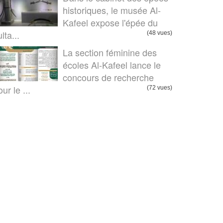
historiques, le musée Al-
Kafeel expose l'épée du
lta...
(48 vues)
La section féminine des
écoles Al-Kafeel lance le
concours de recherche
ur le ...
(72 vues)