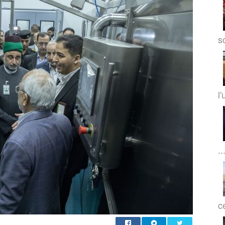
so
l'
..
c