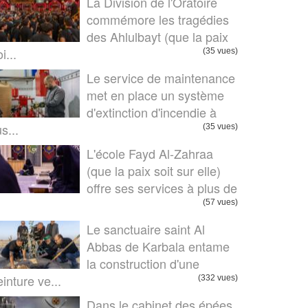
La Division de l'Oratoire
commémore les tragédies
des Ahlulbayt (que la paix
i...
(35 vues)
Le service de maintenance
met en place un système
d'extinction d'incendie à
us...
(35 vues)
L'école Fayd Al-Zahraa
(que la paix soit sur elle)
offre ses services à plus de
.
(57 vues)
Le sanctuaire saint Al
Abbas de Karbala entame
la construction d'une
einture ve...
(332 vues)
Dans le cabinet des épées