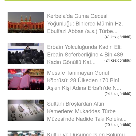
Kerbela’da Cuma Gecesi
Yoğunluğu: Binlerce Mümin Hz.
Ebulfazl Abbas (a.s.) Türbe...
(41 kez görüldü)
Erbaîn Yolculuğunda Kadın Eli:
Erbaîn Seferberliğine 4 Bin 489
Kadın Gönüllü Kat...
(24 kez görüldü)
Mesafe Tanımayan Gönül
Köprüsü: 28 Ülkeden 170 Bini
Aşkın Kişi Adına Erbaîn’de N...
(24 kez görüldü)
Sultanî Broşlardan Altın
Kemerlere: Mukaddes Türbe
Müzesi'nde Nadide Takı Koleks...
(20 kez görüldü)
Kültür ve Düşünce İşleri Bölümü,