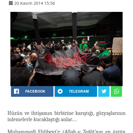
20 Kasım 2014 15:56
FACEBOOK
TELEGRAM
Hüzün ve ihtişamın birbirine karıştığı, gözyaşlarının
inlemelerle kucaklaştığı anlar….
Muhammedî Ehlibeyt’e
(Allah-u Teâlâ'nın en üstün