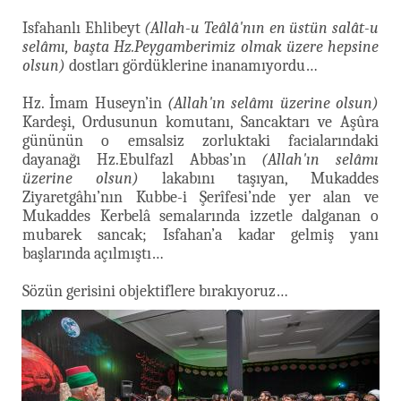
Isfahanlı Ehlibeyt
(Allah-u Teâlâ'nın en üstün salât-u
selâmı, başta Hz.Peygamberimiz olmak üzere hepsine
olsun)
dostları gördüklerine inanamıyordu…
Hz. İmam Huseyn’in
(Allah'ın selâmı üzerine olsun)
Kardeşi, Ordusunun komutanı, Sancaktarı ve Aşûra
gününün o emsalsiz zorluktaki facialarındaki
dayanağı Hz.Ebulfazl Abbas’ın
(Allah'ın selâmı
üzerine olsun)
lakabını taşıyan, Mukaddes
Ziyaretgâhı’nın Kubbe-i Şerîfesi’nde yer alan ve
Mukaddes Kerbelâ semalarında izzetle dalganan o
mubarek sancak; Isfahan’a kadar gelmiş yanı
başlarında açılmıştı…
Sözün gerisini objektiflere bırakıyoruz…