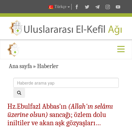
Türkçe
Ana sayfa
»
Haberler
Hz.Ebulfazl Abbas’ın
(Allah'ın selâmı
üzerine olsun)
sancağı; özlem dolu
iniltiler ve akan aşk gözyaşları…