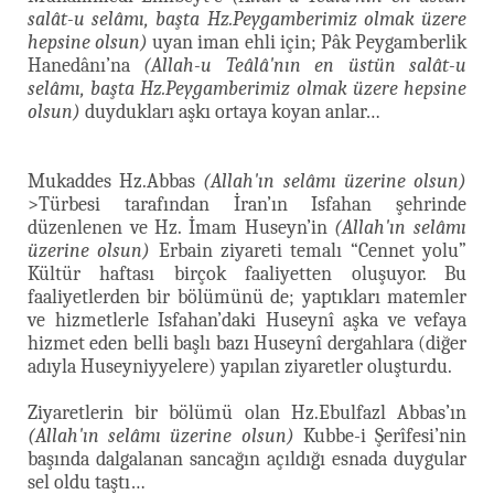
salât-u selâmı, başta Hz.Peygamberimiz olmak üzere
hepsine olsun)
uyan iman ehli için; Pâk Peygamberlik
Hanedânı’na
(Allah-u Teâlâ'nın en üstün salât-u
selâmı, başta Hz.Peygamberimiz olmak üzere hepsine
olsun)
duydukları aşkı ortaya koyan anlar…
Mukaddes Hz.Abbas
(Allah'ın selâmı üzerine olsun)
>Türbesi tarafından İran’ın Isfahan şehrinde
düzenlenen ve Hz. İmam Huseyn’in
(Allah'ın selâmı
üzerine olsun)
Erbain ziyareti temalı “Cennet yolu”
Kültür haftası birçok faaliyetten oluşuyor. Bu
faaliyetlerden bir bölümünü de; yaptıkları matemler
ve hizmetlerle Isfahan’daki Huseynî aşka ve vefaya
hizmet eden belli başlı bazı Huseynî dergahlara (diğer
adıyla Huseyniyyelere) yapılan ziyaretler oluşturdu.
Ziyaretlerin bir bölümü olan Hz.Ebulfazl Abbas’ın
(Allah'ın selâmı üzerine olsun)
Kubbe-i Şerîfesi’nin
başında dalgalanan sancağın açıldığı esnada duygular
sel oldu taştı…