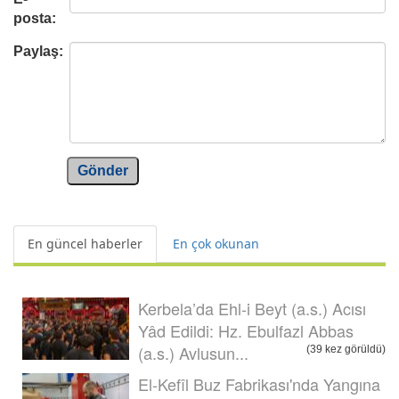
posta:
Paylaş:
Gönder
En güncel haberler
En çok okunan
Kerbela’da Ehl-i Beyt (a.s.) Acısı
Yâd Edildi: Hz. Ebulfazl Abbas
(a.s.) Avlusun...
(39 kez görüldü)
El-Kefîl Buz Fabrikası'nda Yangına