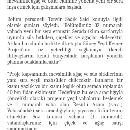
mevsimlik ağaç ve bitki ekimine yönelik yeni bir sera
inşa etmek için çalışmalara başladı.
Bölüm personeli Tenvîr Sadık Saîd konuyla ilgili
olarak şunları söyledi: “Bölümümüz 32 numaralı
vahada yeni bir sera etmiştir. Serada iklim şartlarıyla
uyumlu süs bitkileri, çiçekler ve ağaçlar ekilecektir.
Atılan bu adımla birlikte ilk etapta Güney Yeşil Kemer
Projesi’nin öz yeterliliği sağlamaya (kendi
ihtiyaçlarını kendi bünyesinde karşılama) yönelik
planına odaklanılacaktır.”
“Proje kapsamında mevsimlik ağaç ve süs bitkilerinin
yanı sıra yeşil mahsüller ekilecektir. Bunların bir
kısmı yazlık ve bir kısmı kışlık olup serada toplamda
40 bin fidan ekilmiştir. Hedefimiz bu sera aracılığıyla
(öncelikli olarak) projenin yeşil vahalarını beslemek
ve 1 numaralı vaha olan Resûl-i Azam (s.a.a.)
Vahası’ndaki sera aracılığıyla iç piyasaya ürün temin
etmektir. Söz konusu vahada (1 numaralı)
vatandaşlarımız için çiçek ve ağaç satışı
yapılmaktadır.”