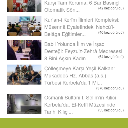
Karşı Tam Koruma: 6 Bar Basınçlı
Otomatik Sön...
(42 kez görüldü)
Kur’an-i Kerîm İlimleri Kompleksi:
Müsennâ Eyaletindeki Nehcü'l-
Belâga Eğitimler...
(40 kez görüldü)
Babil Yolunda İlim ve İrşad
Desteği: Feyzu'z-Zehrâ Medresesi
8 Bini Aşkın Kadın ...
(64 kez görüldü)
Çölleşmeye Karşı Yeşil Kalkan:
Mukaddes Hz. Abbas (a.s.)
Türbesi Kerbela'da 1 Mi...
(370 kez görüldü)
Osmanlı Sultanı I. Selim’in Kılıcı
Kerbela’da: El-Kefîl Müzesi’nde
Tarihi Kılıçl...
(55 kez görüldü)