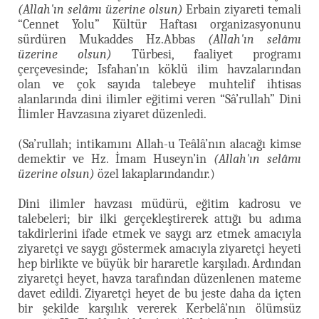
(Allah'ın selâmı üzerine olsun)
Erbain ziyareti temali
“Cennet Yolu” Kültür Haftası organizasyonunu
sürdüren Mukaddes Hz.Abbas
(Allah'ın selâmı
üzerine olsun)
Türbesi, faaliyet programı
çerçevesinde; Isfahan’ın köklü ilim havzalarından
olan ve çok sayıda talebeye muhtelif ihtisas
alanlarında dini ilimler eğitimi veren “Sâ’rullah” Dini
İlimler Havzasına ziyaret düzenledi.
(Sa’rullah; intikamını Allah-u Teâlâ’nın alacağı kimse
demektir ve Hz. İmam Huseyn’in
(Allah'ın selâmı
üzerine olsun)
özel lakaplarındandır.)
Dini ilimler havzası müdürü, eğitim kadrosu ve
talebeleri; bir ilki gerçekleştirerek attığı bu adıma
takdirlerini ifade etmek ve saygı arz etmek amacıyla
ziyaretçi ve saygı göstermek amacıyla ziyaretçi heyeti
hep birlikte ve büyük bir hararetle karşıladı. Ardından
ziyaretçi heyet, havza tarafından düzenlenen mateme
davet edildi. Ziyaretçi heyet de bu jeste daha da içten
bir şekilde karşılık vererek Kerbelâ’nın ölümsüz