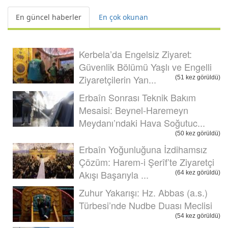
En güncel haberler
En çok okunan
Kerbela’da Engelsiz Ziyaret:
Güvenlik Bölümü Yaşlı ve Engelli
Ziyaretçilerin Yan...
(51 kez görüldü)
Erbaîn Sonrası Teknik Bakım
Mesaisi: Beynel-Haremeyn
Meydanı’ndaki Hava Soğutuc...
(50 kez görüldü)
Erbaîn Yoğunluğuna İzdihamsız
Çözüm: Harem-i Şerîf’te Ziyaretçi
Akışı Başarıyla ...
(64 kez görüldü)
Zuhur Yakarışı: Hz. Abbas (a.s.)
Türbesi’nde Nudbe Duası Meclisi
(54 kez görüldü)