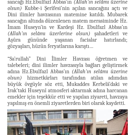
sancağı Hz.Ebulfazl Abbas’ın
(Allah'ın selâmı üzerine
olsun)
Kubbe-i Şerîfesi’nin açılan sancağını açtı ve
Dini ilimler havzasının matemine katıldı. Mubarek
sancağın altında düzenlenen matem merasiminde Hz.
İmam Huseyn’in ve Kardeşi Hz. Ebulfazl Abbas’ın
(Allah'ın selâmı üzerlerine olsun)
şahadetleri ve
Aşûra gününde yaşanan facialar hatırlandı;
gözyaşları, hüzün feryatlarına karıştı…
“Sa’rullah” Dini İlimler Havzası öğretmen ve
talebeleri; dini ilimler havzasıyla bağları geliştirmek
adına Hz.Ebulfazl Abbas’ın
(Allah'ın selâmı üzerine
olsun)
hizmetkârları tarafından atılan adımdan
büyük övgüyle söz etti, Mukaddes Kerbelâ’daki ve
Irak’taki Huseynî atmosferi aktarmak adına harcanan
emekler için teşekkür etti ve yapılan ziyareti, havzaya
yapılmış en önemli ziyaretlerden biri olarak kaydetti.