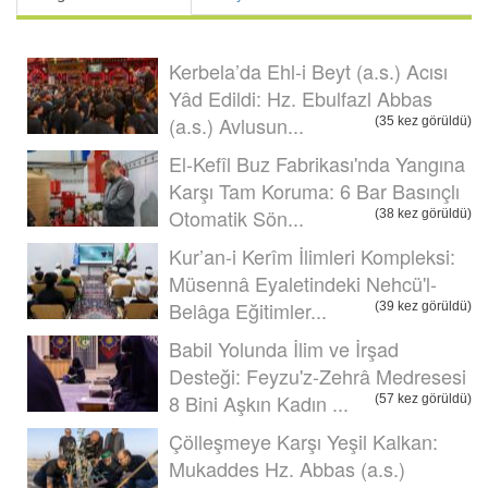
Kerbela’da Ehl-i Beyt (a.s.) Acısı
Yâd Edildi: Hz. Ebulfazl Abbas
(a.s.) Avlusun...
(35 kez görüldü)
El-Kefîl Buz Fabrikası'nda Yangına
Karşı Tam Koruma: 6 Bar Basınçlı
Otomatik Sön...
(38 kez görüldü)
Kur’an-i Kerîm İlimleri Kompleksi:
Müsennâ Eyaletindeki Nehcü'l-
Belâga Eğitimler...
(39 kez görüldü)
Babil Yolunda İlim ve İrşad
Desteği: Feyzu'z-Zehrâ Medresesi
8 Bini Aşkın Kadın ...
(57 kez görüldü)
Çölleşmeye Karşı Yeşil Kalkan:
Mukaddes Hz. Abbas (a.s.)