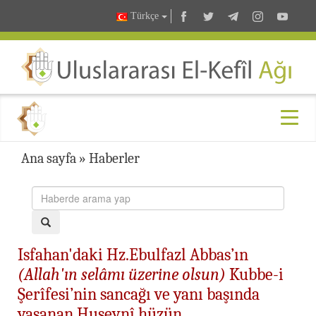
Türkçe
Ana sayfa
»
Haberler
Isfahan'daki Hz.Ebulfazl Abbas’ın
(Allah'ın selâmı üzerine olsun)
Kubbe-i
Şerîfesi’nin sancağı ve yanı başında
yaşanan Huseynî hüzün…