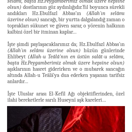
selâmı, başta Hz.Peygamberimiz olmak üzere hepsine
olsun)
dostlarının göz aydınlığıdır.Yıl boyunca sürekli
andıkları Hz.Ebulfazl Abbas’ın
(Allah'ın selâmı
üzerine olsun)
sancağı, bir yurtta dalgalandığ zaman o
toprakları sükunet ve güven sarar, o yörenin halkının
kalbini özel bir itminan kaplar…
İşte şimdi paylaşacaklarımız da; Hz.Ebulfazl Abbas’ın
(Allah'ın selâmı üzerine olsun)
hüzün günlerinde
Ehlibeyt
(Allah-u Teâlâ'nın en üstün salât-u selâmı,
başta Hz.Peygamberimiz olmak üzere hepsine olsun)
aşıklarının hasret giderirken ve o mubarek sancağın
altında Allah-u Teâlâ’ya dua ederken yaşanan tarifsiz
anlardır…
İşte Uluslar arası El-Kefîl Ağı objektiflerinden, özel
ilahi bereketlerle sarılı Huseynî aşk kareleri…