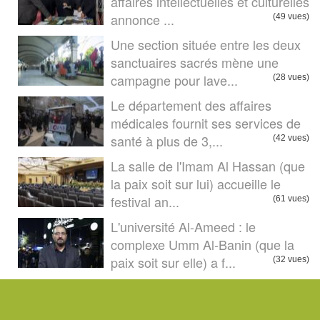
affaires intellectuelles et culturelles
annonce ...
(49 vues)
Une section située entre les deux
sanctuaires sacrés mène une
campagne pour lave...
(28 vues)
Le département des affaires
médicales fournit ses services de
santé à plus de 3,...
(42 vues)
La salle de l'Imam Al Hassan (que
la paix soit sur lui) accueille le
festival an...
(61 vues)
L'université Al-Ameed : le
complexe Umm Al-Banin (que la
paix soit sur elle) a f...
(32 vues)