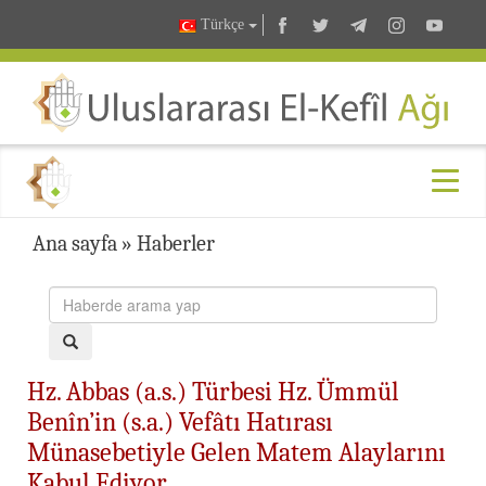
Türkçe
Ana sayfa
»
Haberler
Hz. Abbas (a.s.) Türbesi Hz. Ümmül
Benîn’in (s.a.) Vefâtı Hatırası
Münasebetiyle Gelen Matem Alaylarını
Kabul Ediyor