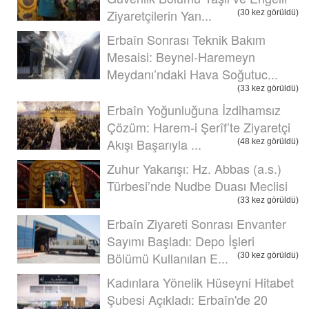
Ziyaretçilerin Yan...
(30 kez görüldü)
Erbaîn Sonrası Teknik Bakım
Mesaisi: Beynel-Haremeyn
Meydanı’ndaki Hava Soğutuc...
(33 kez görüldü)
Erbaîn Yoğunluğuna İzdihamsız
Çözüm: Harem-i Şerîf’te Ziyaretçi
Akışı Başarıyla ...
(48 kez görüldü)
Zuhur Yakarışı: Hz. Abbas (a.s.)
Türbesi’nde Nudbe Duası Meclisi
(33 kez görüldü)
Erbaîn Ziyareti Sonrası Envanter
Sayımı Başladı: Depo İşleri
Bölümü Kullanılan E...
(30 kez görüldü)
Kadınlara Yönelik Hüseyni Hitabet
Şubesi Açıkladı: Erbaîn'de 20