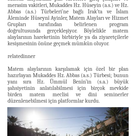
merasim vakitleri, Mukaddes Hz. Hüseyin (a.s.) ve Hz.
Abbas (a.s.) Türbeleri’ne bağlı Irak’ta ve İslam
Âleminde Hüseynî Ayinler, Matem Alayları ve Hizmet
Grupları tarafından belirlenen program
doğrultusunda gerçekleşiyor. Böylelikle matem
alaylarının hareketinin birbiriyle ya da ziyaretçilerle
kesişmesinin önüne geçmek mümkün oluyor.
relatedinner
Matem alaylarının karşılamak için özel bir plan
hazırlayan Mukaddes Hz. Abbas (a.s.) Türbesi; bunun
yanı sıra Hz. Ümmül Benîn’in (s.a.) büyük
şahsiyetinin anlatılabilmesi için birçok mevkide
birden matem meclisi ve dini seminerler
düzenlenebilmesi için platformlar kurdu.