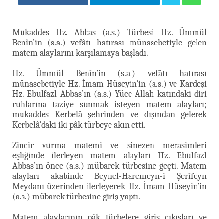
Mukaddes Hz. Abbas (a.s.) Türbesi Hz. Ümmül
Benîn’in (s.a.) vefâtı hatırası münasebetiyle gelen
matem alaylarını karşılamaya başladı.
Hz. Ümmül Benîn’in (s.a.) vefâtı hatırası
münasebetiyle Hz. İmam Hüseyin’in (a.s.) ve Kardeşi
Hz. Ebulfazl Abbas’ın (a.s.) Yüce Allah katındaki diri
ruhlarına taziye sunmak isteyen matem alayları;
mukaddes Kerbelâ şehrinden ve dışından gelerek
Kerbelâ’daki iki pâk türbeye akın etti.
Zincir vurma matemi ve sinezen merasimleri
eşliğinde ilerleyen matem alayları Hz. Ebulfazl
Abbas’ın önce (a.s.) mübarek türbesine geçti. Matem
alayları akabinde Beynel-Haremeyn-i Şerîfeyn
Meydanı üzerinden ilerleyerek Hz. İmam Hüseyin’in
(a.s.) mübarek türbesine giriş yaptı.
Matem alaylarının pâk türbelere giriş çıkışları ve