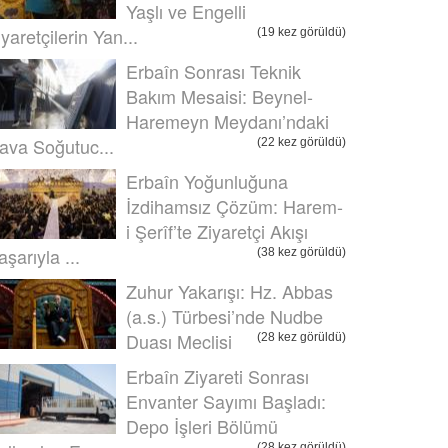
Yaşlı ve Engelli
iyaretçilerin Yan...
(19 kez görüldü)
Erbaîn Sonrası Teknik
Bakım Mesaisi: Beynel-
Haremeyn Meydanı’ndaki
ava Soğutuc...
(22 kez görüldü)
Erbaîn Yoğunluğuna
İzdihamsız Çözüm: Harem-
i Şerîf’te Ziyaretçi Akışı
aşarıyla ...
(38 kez görüldü)
Zuhur Yakarışı: Hz. Abbas
(a.s.) Türbesi’nde Nudbe
Duası Meclisi
(28 kez görüldü)
Erbaîn Ziyareti Sonrası
Envanter Sayımı Başladı:
Depo İşleri Bölümü
(28 kez görüldü)