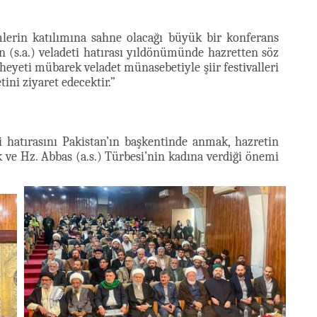
erin katılımına sahne olacağı büyük bir konferans
n (s.a.) veladeti hatırası yıldönümünde hazretten söz
 heyeti mübarek veladet münasebetiyle şiir festivalleri
ini ziyaret edecektir.”
ti hatırasını Pakistan’ın başkentinde anmak, hazretin
 ve Hz. Abbas (a.s.) Türbesi’nin kadına verdiği önemi