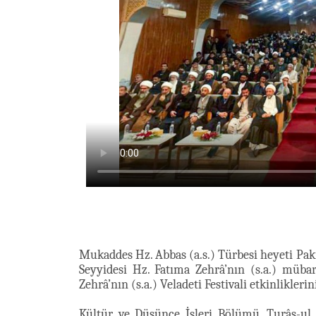
Mukaddes Hz. Abbas (a.s.) Türbesi heyeti Pak
Seyyidesi Hz. Fatıma Zehrâ’nın (s.a.) müba
Zehrâ’nın (s.a.) Veladeti Festivali etkinliklerini
Kültür ve Düşünce İşleri Bölümü, Turâs-ul