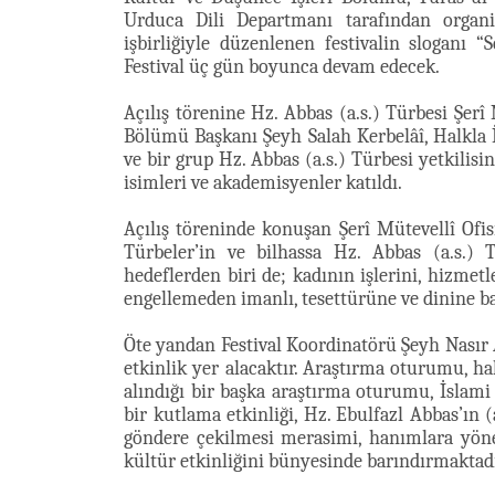
Urduca Dili Departmanı tarafından organi
işbirliğiyle düzenlenen festivalin sloganı “
Festival üç gün boyunca devam edecek.
Açılış törenine Hz. Abbas (a.s.) Türbesi Şerî
Bölümü Başkanı Şeyh Salah Kerbelâî, Halkl
ve bir grup Hz. Abbas (a.s.) Türbesi yetkilisi
isimleri ve akademisyenler katıldı.
Açılış töreninde konuşan Şerî Mütevellî Ofi
Türbeler’in ve bilhassa Hz. Abbas (a.s.) 
hedeflerden biri de; kadının işlerini, hizmet
engellemeden imanlı, tesettürüne ve dinine ba
Öte yandan Festival Koordinatörü Şeyh Nasır A
etkinlik yer alacaktır. Araştırma oturumu, hal
alındığı bir başka araştırma oturumu, İslami 
bir kutlama etkinliği, Hz. Ebulfazl Abbas’ın 
göndere çekilmesi merasimi, hanımlara yönel
kültür etkinliğini bünyesinde barındırmaktadı