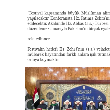
“Festival kapsamında büyük Müslüman aliml
yapılacaktır. Konferansta Hz. Fatıma Zehrâ’nı
edilecektir. Akabinde Hz. Abbas (a.s.) Türbesi
düzenlemek amacıyla Pakistan’ın birçok eyalet
relatedinner
Festivalin hedefi Hz. Zehrâ’nın (s.a.) velade
mübarek hayatından farklı anlara ışık tutmak
ortaya koymaktır.