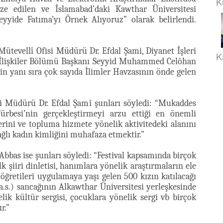
K
ze edilen ve İslamabad’daki Kawthar Üniversitesi
Seyyide Fatıma’yı Örnek Alıyoruz” olarak belirlendi.
 Mütevellî Ofisi Müdürü Dr. Efdal Şami, Diyanet İşleri
K
a İlişkiler Bölümü Başkanı Seyyid Muhammed Celôhan
nin yanı sıra çok sayıda İlimler Havzasının önde gelen
si Müdürü Dr. Efdal Şamî şunları söyledi: “Mukaddes
Türbesi’nin gerçekleştirmeyi arzu ettiği en önemli
lerini ve topluma hizmete yönelik aktivitedeki alanını
ğlı kadın kimliğini muhafaza etmektir.”
bbas ise şunları söyledi: “Festival kapsamında birçok
k şiiri dinletisi, hanımlara yönelik araştırmaların ele
öğretileri uygulamaya yaşı gelen 500 kızın katılacağı
(a.s.) sancağının Alkawthar Üniversitesi yerleşkesinde
ik kültür sergisi, çocuklara yönelik sergi vb birçok
r.”