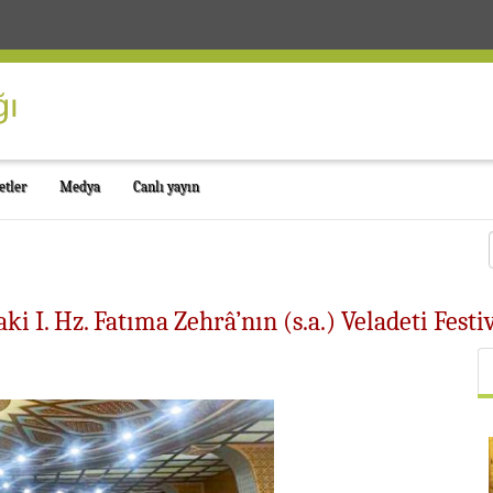
etler
Medya
Canlı yayın
ki I. Hz. Fatıma Zehrâ’nın (s.a.) Veladeti Festiv