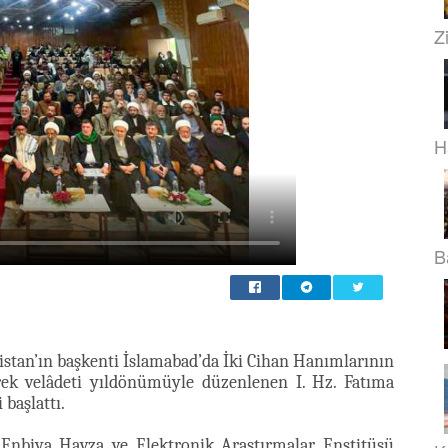
Z
H
B
istan’ın başkenti İslamabad’da İki Cihan Hanımlarının
rek velâdeti yıldönümüyle düzenlenen I. Hz. Fatıma
 başlattı.
 Enbiya Havza ve Elektronik Araştırmalar Enstitüsü