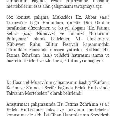
sünnetinin ışığında Fedek Hutbesinde Takvanın
mertebelerini esas alan çalışmasını tartışmaya açtı.
Söz konusu çalışma, Mukaddes Hz. Abbas (a.s.)
Türbesi’ne bağlı Hanımlara Yönelik Dini Okullar
tarafından düzenlenen ve bu yıl sloganı “Hz. Fatıma
Zehrâ (s.a.) Nübuvvet ve İmamet Nurlarının
Buluşması” olarak belirlenen VI. Uluslararası
Nübuvvet Ruhu Kültür Festivali kapsamındaki
etkinlikler esnasında masaya yatırıldı. Festival; Hz.
Fatıma Zehrâ’nın (s.a.) velâdeti hatırasını anma ve
hazretin fikirleri ve izlerine ışık tutmayı amaçlıyor.
Dr. Hasna el-Musavî’nin çalışmasının başlığı “Kur’an-i
Kerim ve Sünnet-i Şerîfe Işığında Fedek Hutbesinde
Takvanın Mertebeleri” olarak belirlendi.
Araştırmacı çalışmasında Hz. Fatıma Zehrâ’nın (s.a.)
Fedek Hutbesinde Takva ve Takvanın mertebeleri
konusunu ele aldı. İki Cihan Hanımlarının Seyyidesi;