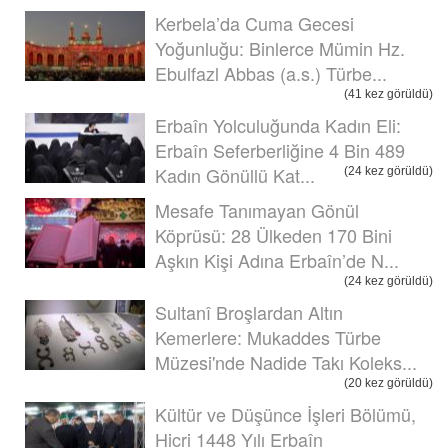
Kerbela’da Cuma Gecesi
Yoğunluğu: Binlerce Mümin Hz.
Ebulfazl Abbas (a.s.) Türbe...
(41 kez görüldü)
Erbaîn Yolculuğunda Kadın Eli:
Erbaîn Seferberliğine 4 Bin 489
Kadın Gönüllü Kat...
(24 kez görüldü)
Mesafe Tanımayan Gönül
Köprüsü: 28 Ülkeden 170 Bini
Aşkın Kişi Adına Erbaîn’de N...
(24 kez görüldü)
Sultanî Broşlardan Altın
Kemerlere: Mukaddes Türbe
Müzesi'nde Nadide Takı Koleks...
(20 kez görüldü)
Kültür ve Düşünce İşleri Bölümü,
Hicri 1448 Yılı Erbaîn