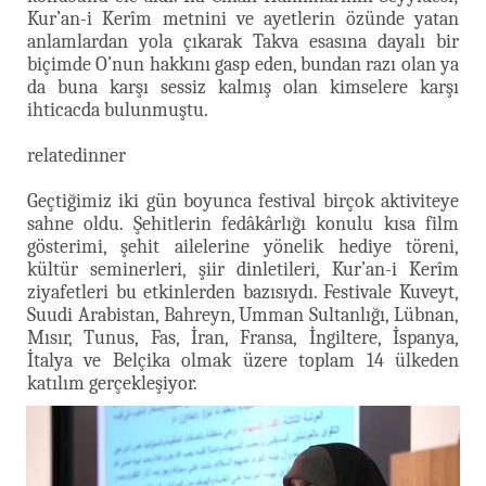
Kur’an-i Kerîm metnini ve ayetlerin özünde yatan
anlamlardan yola çıkarak Takva esasına dayalı bir
biçimde O’nun hakkını gasp eden, bundan razı olan ya
da buna karşı sessiz kalmış olan kimselere karşı
ihticacda bulunmuştu.
relatedinner
Geçtiğimiz iki gün boyunca festival birçok aktiviteye
sahne oldu. Şehitlerin fedâkârlığı konulu kısa film
gösterimi, şehit ailelerine yönelik hediye töreni,
kültür seminerleri, şiir dinletileri, Kur’an-i Kerîm
ziyafetleri bu etkinlerden bazısıydı. Festivale Kuveyt,
Suudi Arabistan, Bahreyn, Umman Sultanlığı, Lübnan,
Mısır, Tunus, Fas, İran, Fransa, İngiltere, İspanya,
İtalya ve Belçika olmak üzere toplam 14 ülkeden
katılım gerçekleşiyor.