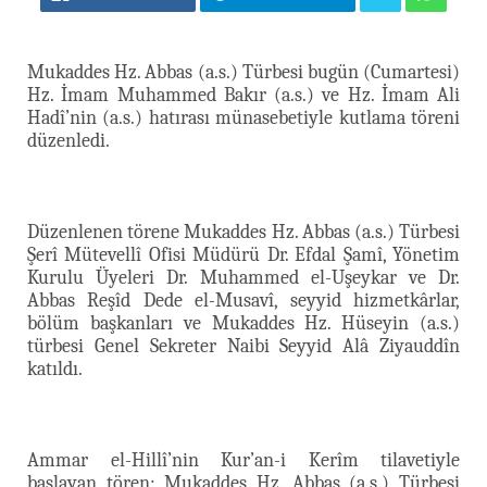
Mukaddes Hz. Abbas (a.s.) Türbesi bugün (Cumartesi)
Hz. İmam Muhammed Bakır (a.s.) ve Hz. İmam Ali
Hadî’nin (a.s.) hatırası münasebetiyle kutlama töreni
düzenledi.
Düzenlenen törene Mukaddes Hz. Abbas (a.s.) Türbesi
Şerî Mütevellî Ofisi Müdürü Dr. Efdal Şamî, Yönetim
Kurulu Üyeleri Dr. Muhammed el-Uşeykar ve Dr.
Abbas Reşîd Dede el-Musavî, seyyid hizmetkârlar,
bölüm başkanları ve Mukaddes Hz. Hüseyin (a.s.)
türbesi Genel Sekreter Naibi Seyyid Alâ Ziyauddîn
katıldı.
Ammar el-Hillî’nin Kur’an-i Kerîm tilavetiyle
başlayan tören; Mukaddes Hz. Abbas (a.s.) Türbesi