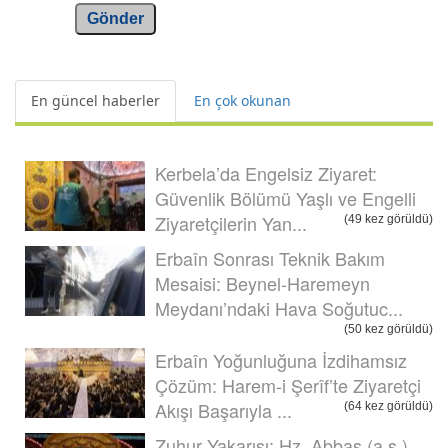
Gönder
En güncel haberler
En çok okunan
Kerbela’da Engelsiz Ziyaret:
Güvenlik Bölümü Yaşlı ve Engelli
Ziyaretçilerin Yan...
(49 kez görüldü)
Erbaîn Sonrası Teknik Bakım
Mesaisi: Beynel-Haremeyn
Meydanı’ndaki Hava Soğutuc...
(50 kez görüldü)
Erbaîn Yoğunluğuna İzdihamsız
Çözüm: Harem-i Şerîf’te Ziyaretçi
Akışı Başarıyla ...
(64 kez görüldü)
Zuhur Yakarışı: Hz. Abbas (a.s.)