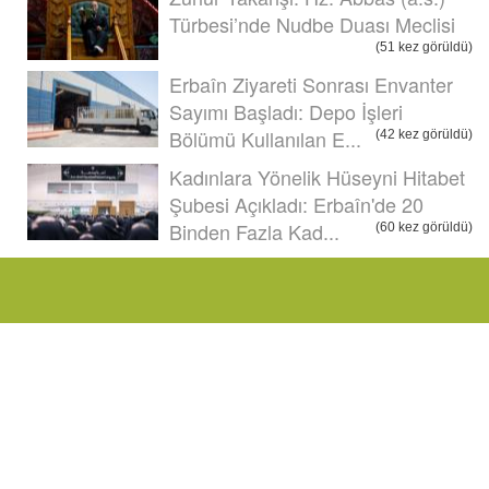
Türbesi’nde Nudbe Duası Meclisi
(51 kez görüldü)
Erbaîn Ziyareti Sonrası Envanter
Sayımı Başladı: Depo İşleri
Bölümü Kullanılan E...
(42 kez görüldü)
Kadınlara Yönelik Hüseyni Hitabet
Şubesi Açıkladı: Erbaîn'de 20
Binden Fazla Kad...
(60 kez görüldü)