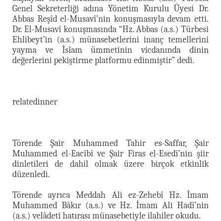
Genel Sekreterliği adına Yönetim Kurulu Üyesi Dr.
Abbas Reşîd el-Musavî’nin konuşmasıyla devam etti.
Dr. El-Musavî konuşmasında “Hz. Abbas (a.s.) Türbesi
Ehlibeyt’in (a.s.) münasebetlerini inanç temellerini
yayma ve İslam ümmetinin vicdanında dinin
değerlerini pekiştirme platformu edinmiştir” dedi.
relatedinner
Törende Şair Muhammed Tahir es-Saffar, Şair
Muhammed el-Eacîbî ve Şair Firas el-Esedî’nin şiir
dinletileri de dahil olmak üzere birçok etkinlik
düzenledi.
Törende ayrıca Meddah Ali ez-Zehebî Hz. İmam
Muhammed Bâkır (a.s.) ve Hz. İmam Ali Hadî’nin
(a.s.) velâdeti hatırası münasebetiyle ilahiler okudu.