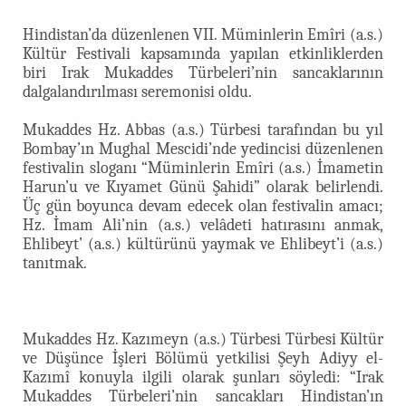
Hindistan’da düzenlenen VII. Müminlerin Emîri (a.s.)
Kültür Festivali kapsamında yapılan etkinliklerden
biri Irak Mukaddes Türbeleri’nin sancaklarının
dalgalandırılması seremonisi oldu.
Mukaddes Hz. Abbas (a.s.) Türbesi tarafından bu yıl
Bombay’ın Mughal Mescidi’nde yedincisi düzenlenen
festivalin sloganı “Müminlerin Emîri (a.s.) İmametin
Harun’u ve Kıyamet Günü Şahidi” olarak belirlendi.
Üç gün boyunca devam edecek olan festivalin amacı;
Hz. İmam Ali’nin (a.s.) velâdeti hatırasını anmak,
Ehlibeyt’ (a.s.) kültürünü yaymak ve Ehlibeyt’i (a.s.)
tanıtmak.
Mukaddes Hz. Kazımeyn (a.s.) Türbesi Türbesi Kültür
ve Düşünce İşleri Bölümü yetkilisi Şeyh Adiyy el-
Kazımî konuyla ilgili olarak şunları söyledi: “Irak
Mukaddes Türbeleri’nin sancakları Hindistan’ın