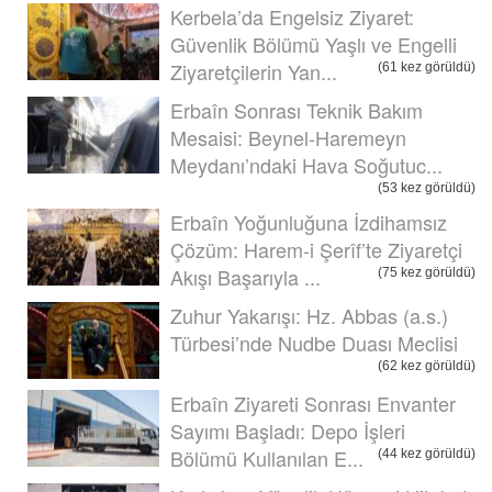
Kerbela’da Engelsiz Ziyaret:
Güvenlik Bölümü Yaşlı ve Engelli
Ziyaretçilerin Yan...
(61 kez görüldü)
Erbaîn Sonrası Teknik Bakım
Mesaisi: Beynel-Haremeyn
Meydanı’ndaki Hava Soğutuc...
(53 kez görüldü)
Erbaîn Yoğunluğuna İzdihamsız
Çözüm: Harem-i Şerîf’te Ziyaretçi
Akışı Başarıyla ...
(75 kez görüldü)
Zuhur Yakarışı: Hz. Abbas (a.s.)
Türbesi’nde Nudbe Duası Meclisi
(62 kez görüldü)
Erbaîn Ziyareti Sonrası Envanter
Sayımı Başladı: Depo İşleri
Bölümü Kullanılan E...
(44 kez görüldü)