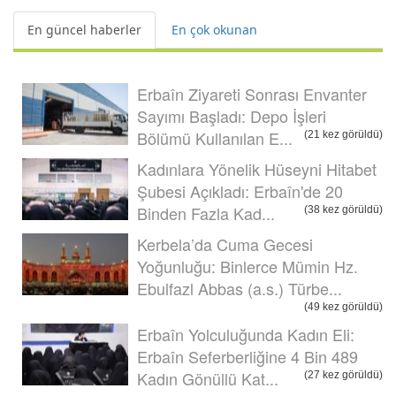
En güncel haberler
En çok okunan
Erbaîn Ziyareti Sonrası Envanter
Sayımı Başladı: Depo İşleri
Bölümü Kullanılan E...
(21 kez görüldü)
Kadınlara Yönelik Hüseyni Hitabet
Şubesi Açıkladı: Erbaîn'de 20
Binden Fazla Kad...
(38 kez görüldü)
Kerbela’da Cuma Gecesi
Yoğunluğu: Binlerce Mümin Hz.
Ebulfazl Abbas (a.s.) Türbe...
(49 kez görüldü)
Erbaîn Yolculuğunda Kadın Eli:
Erbaîn Seferberliğine 4 Bin 489
Kadın Gönüllü Kat...
(27 kez görüldü)