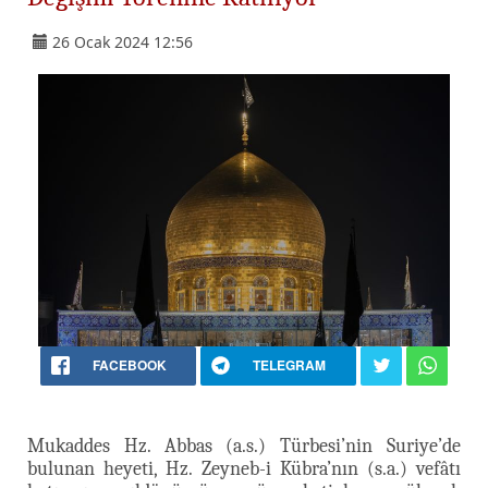
26 Ocak 2024 12:56
FACEBOOK
TELEGRAM
Mukaddes Hz. Abbas (a.s.) Türbesi’nin Suriye’de
bulunan heyeti, Hz. Zeyneb-i Kübra’nın (s.a.) vefâtı