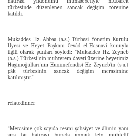
hatırası yıldönümü münasebetiyle mübarek
türbesinde düzenlenen sancak değişim törenine
katıldı.
Mukaddes Hz. Abbas (a.s.) Türbesi Yönetim Kurulu
Üyesi ve Heyet Başkanı Cevâd el-Hasnavî konuyla
ilgili olarak şunları söyledi: “Mukaddes Hz. Zeyneb
(a.s.) Türbesi’nin muhterem daveti üzerine heyetimiz
Haşimoğulları’nın Hanımefendisi Hz. Zeyneb’in (s.a.)
pâk türbesinin sancak değişim merasimine
katılmıştır.”
relatedinner
“Merasime çok sayıda resmi şahsiyet ve âlimin yanı
sıra bu hatırayı burada anmak için muhtelif