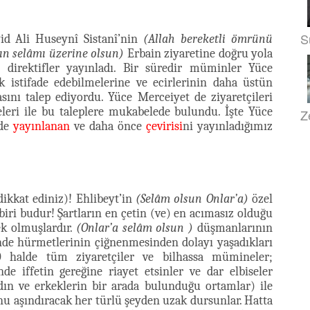
S
id Ali Huseynî Sistanî’nin
(Allah bereketli ömrünü
'ın selâmı üzerine olsun)
Erbain ziyaretine doğru yola
e direktifler yayınladı. Bir süredir müminler Yüce
 istifade edebilmelerine ve ecirlerinin daha üstün
sını talep ediyordu. Yüce Merceiyet de ziyaretçileri
leri ile bu taleplere mukabelede bulundu. İşte Yüce
Z
nde
yayınlanan
ve daha önce
çevirisi
ni yayınladığımız
dikkat ediniz)! Ehlibeyt’in
(Selâm olsun Onlar’a)
özel
biri budur! Şartların en çetin (ve) en acımasız olduğu
ek olmuşlardır.
(Onlar’a selâm olsun )
düşmanlarının
sinde hürmetlerinin çiğnenmesinden dolayı yaşadıkları
O halde tüm ziyaretçiler ve bilhassa mümineler;
nde iffetin gereğine riayet etsinler ve dar elbiseler
adın ve erkeklerin bir arada bulunduğu ortamlar) ile
u aşındıracak her türlü şeyden uzak dursunlar. Hatta