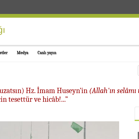
etler
Medya
Canlı yayın
 uzatsın) Hz. İmam Huseyn’in
(Allah'ın selâmı
in tesettür ve hicâb!...”