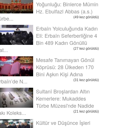
Yoğunluğu: Binlerce Mümin
Hz. Ebulfazl Abbas (a.s.)
ürbe...
(49 kez görüldü)
Erbaîn Yolculuğunda Kadın
Eli: Erbaîn Seferberliğine 4
Bin 489 Kadın Gönüllü
t...
(27 kez görüldü)
Mesafe Tanımayan Gönül
Köprüsü: 28 Ülkeden 170
Bini Aşkın Kişi Adına
rbaîn’de N...
(31 kez görüldü)
Sultanî Broşlardan Altın
Kemerlere: Mukaddes
Türbe Müzesi'nde Nadide
akı Koleks...
(21 kez görüldü)
Kültür ve Düşünce İşleri