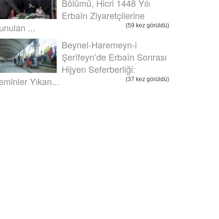
Bölümü, Hicri 1448 Yılı
Erbaîn Ziyaretçilerine
unulan ...
(59 kez görüldü)
Beynel-Haremeyn-i
Şerîfeyn’de Erbaîn Sonrası
Hijyen Seferberliği:
eminler Yıkan...
(37 kez görüldü)