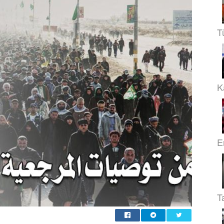
T
Ka
E
T