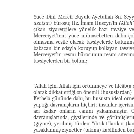
Yüce Dini Mercii Büyük Ayetullah Sn. Seyy
uzatsın)
bürosu; Hz. İmam Huseyn’in
(Allah
çıkan ziyaretçilere yönelik bazı tavsiye v
Merceiyet’ten; yüce münasebetten daha çok
olmasına vesile olacak tavsiyelerde bulunma
babacan bir edayla koruyup kollayan tavsiye
Merceiyet’in resmi bürosunun resmi sitesi
tavsiyelerden bir bölüm:
“Allah için, Allah için örtünmeye ve hicâb(a 
olarak dikkat ettiği en önemli (hususlardan) 
Kerbelâ gününde dahi, bu hususta ideal örn
yaptığı davranışların hiçbiri; insanlar içeri
acı kadar onların canını yakamamıştır. 
davranışlarında, giysilerinde ve görünüşleri
(giyme), yerilmiş türden “ihtilat”lardan (k
yasaklanmış ziynetler (takma) kabilinden bun