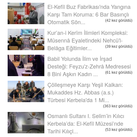
El-Kefîl Buz Fabrikası'nda Yangına
Karşı Tam Koruma: 6 Bar Basınçlı
Otomatik Sön...
(42 kez görüldü)
Kur’an-i Kerîm İlimleri Kompleksi:
Müsennâ Eyaletindeki Nehcü'l-
Belâga Eğitimler...
(39 kez görüldü)
Babil Yolunda İlim ve İrşad
Desteği: Feyzu'z-Zehrâ Medresesi
8 Bini Aşkın Kadın ...
(61 kez görüldü)
Çölleşmeye Karşı Yeşil Kalkan:
Mukaddes Hz. Abbas (a.s.)
Türbesi Kerbela'da 1 Mi...
(363 kez görüldü)
Osmanlı Sultanı I. Selim’in Kılıcı
Kerbela’da: El-Kefîl Müzesi’nde
Tarihi Kılıçl...
(53 kez görüldü)