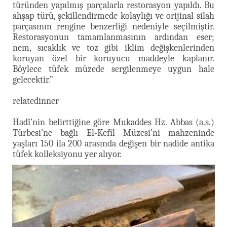
türünden yapılmış parçalarla restorasyon yapıldı. Bu
ahşap türü, şekillendirmede kolaylığı ve orijinal silah
parçasının rengine benzerliği nedeniyle seçilmiştir.
Restorasyonun tamamlanmasının ardından eser;
nem, sıcaklık ve toz gibi iklim değişkenlerinden
koruyan özel bir koruyucu maddeyle kaplanır.
Böylece tüfek müzede sergilenmeye uygun hale
gelecektir.”
relatedinner
Hadî’nin belirttiğine göre Mukaddes Hz. Abbas (a.s.)
Türbesi’ne bağlı El-Kefîl Müzesi’ni mahzeninde
yaşları 150 ila 200 arasında değişen bir nadide antika
tüfek kolleksiyonu yer alıyor.