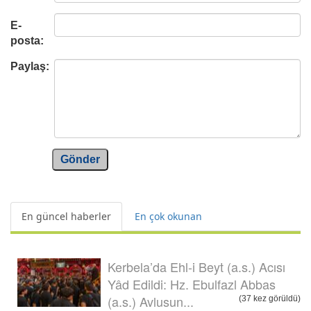
E-
posta:
Paylaş:
Gönder
En güncel haberler
En çok okunan
Kerbela’da Ehl-i Beyt (a.s.) Acısı
Yâd Edildi: Hz. Ebulfazl Abbas
(a.s.) Avlusun...
(37 kez görüldü)