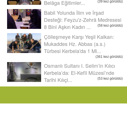
Belâga Eğitimler...
(39 kez görüldü)
Babil Yolunda İlim ve İrşad
Desteği: Feyzu'z-Zehrâ Medresesi
8 Bini Aşkın Kadın ...
(58 kez görüldü)
Çölleşmeye Karşı Yeşil Kalkan:
Mukaddes Hz. Abbas (a.s.)
Türbesi Kerbela'da 1 Mi...
(361 kez görüldü)
Osmanlı Sultanı I. Selim’in Kılıcı
Kerbela’da: El-Kefîl Müzesi’nde
Tarihi Kılıçl...
(53 kez görüldü)