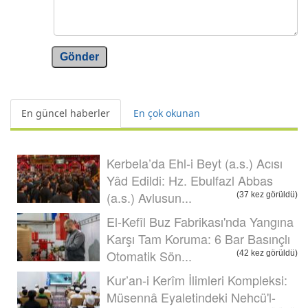
Gönder
En güncel haberler
En çok okunan
Kerbela’da Ehl-i Beyt (a.s.) Acısı
Yâd Edildi: Hz. Ebulfazl Abbas
(a.s.) Avlusun...
(37 kez görüldü)
El-Kefîl Buz Fabrikası'nda Yangına
Karşı Tam Koruma: 6 Bar Basınçlı
Otomatik Sön...
(42 kez görüldü)
Kur’an-i Kerîm İlimleri Kompleksi:
Müsennâ Eyaletindeki Nehcü'l-