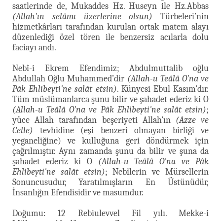
saatlerinde de, Mukaddes Hz. Huseyn ile Hz.Abbas
(Allah'ın selâmı üzerlerine olsun)
Türbeleri’nin
hizmetkârları tarafından kurulan ortak matem alayı
düzenlediği özel tören ile benzersiz acılarla dolu
faciayı andı.
Nebî-i Ekrem Efendimiz; Abdulmuttalib oğlu
Abdullah Oğlu Muhammed’dir
(Allah-u Teâlâ O'na ve
Pâk Ehlibeyti'ne salât etsin)
. Künyesi Ebul Kasım’dır.
Tüm müslümanlarca şunu bilir ve şahadet ederiz ki O
(Allah-u Teâlâ O'na ve Pâk Ehlibeyti'ne salât etsin)
;
yüce Allah tarafından beşeriyeti Allah’ın
(Azze ve
Celle)
tevhidine (eşi benzeri olmayan birliği ve
yeganeliğine) ve kulluğuna geri döndürmek için
çağrılmıştır. Aynı zamanda şunu da bilir ve şuna da
şahadet ederiz ki O
(Allah-u Teâlâ O'na ve Pâk
Ehlibeyti'ne salât etsin)
; Nebîlerin ve Mürsellerin
Sonuncusudur, Yaratılmışların En Üstünüdür,
İnsanlığın Efendisidir ve masumdur.
Doğumu: 12 Rebiulevvel Fil yılı. Mekke-i