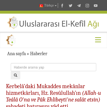
Türkçe
Ana sayfa
»
Haberler
Kerbelâ’daki Mukaddes mekânlar
hizmetkârları, Hz. Resûlullah’ın
(Allah-u
Teâlâ O'na ve Pâk Ehlibeyti'ne salât etsin)
şahadeti hatırasını yâd etti