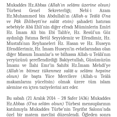
Mukaddes Hz.Abbas
(Allah'ın selâmı üzerine olsun)
Türbesi Genel Sekreterliği; Nebî-i Azam
Hz.Muhammed bin Abdullah’ın
(Allah-u Teâlâ O'na
ve Pâk Ehlibeyti'ne salât etsin)
şahadeti hatırası
sebebiyle Abâ Ehli’nin diğer efradı Müminlerin Emîri
Hz. İmam Ali bin Ebî Talib’e, Hz. Resûl’un Göz
aydınlığı Fatıma Betül Seyyidemiz ve Efendimiz, Hz.
Mustafa’nın Reyhaneleri Hz. Hasan ve Hz. Huseyn
Efendilerimiz, Hz. İmam Huseyn’in evlatlarından olan
diğer Masum İmamlar’a ve bilhassa Allah-u Teâlâ’nın
yeryüzünü şereflendirdiği Bakiyetullah, Günümüzün
İmamı ve İlahi Emr’in Sahibi Hz.İmam Mehdî’ye
(Allah'ın bitmez tükenmez salât-u selâmı hepsine
olsun)
ile başta Yüce Mercîlere (Allah-u Teâlâ
makamlarını yüceltsin) olmak üzere tüm islam
alemine en içten taziyelerini arz eder.
Bu sabah (21 Aralık 2014 – 28 Safer 1436) Mukaddes
Hz.Abbas
(O'na selâm olsun)
Türbesi mensuplarının
katılımıyla Mukaddes Türbe’nin Teşrifat Salonu’nda
özel bir matem meclisi düzenlendi. Öğleden sonra