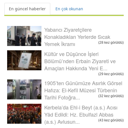
En güncel haberler
En çok okunan
Yabancı Ziyaretçilere
Konakladıkları Yerlerde Sıcak
Yemek İkramı
(28 kez görüldü)
Kültür ve Düşünce İşleri
Bölümü’nden Erbain Ziyareti ve
Amaçları Hakkında Yeni E...
(29 kez görüldü)
1905’ten Günümüze Asırlık Görsel
Hafıza: El-Kefîl Müzesi Türbenin
Tarihi Fotoğra...
(32 kez görüldü)
Kerbela’da Ehl-i Beyt (a.s.) Acısı
Yâd Edildi: Hz. Ebulfazl Abbas
(a.s.) Avlusun...
(43 kez görüldü)