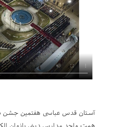
آستان قدس عباسی هفتمین جشن دان
همت واحد مدارس دینی بانوان الکفی