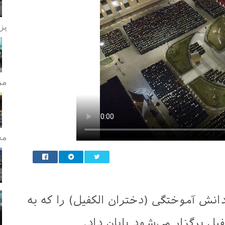
پز
مر
مج
ش آموختگی (دختران الکفیل) را که به
ل برگزار می‌شود پایان داد.