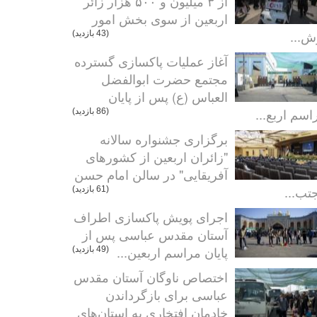
از ۳ میلیون و ۵۰۰ هزار زائر
اربعین از سوی بخش امور
ش...
(43 بازدید)
آغاز عملیات پاکسازی گسترده
مجتمع حضرت ابوالفضل
العباس (ع) پس از پایان
اسم اربع...
(86 بازدید)
برگزاری جشنواره سالانه
"زائران اربعین از کشورهای
آفریقایی" در سالن امام حسن
تب...
(61 بازدید)
اجرای پویش پاکسازی اطراف
آستان مقدس عباسی پس از
پایان مراسم اربعین...
(49 بازدید)
اختصاص ناوگان آستان مقدس
عباسی برای بازگرداندن
خادمان افتخاری به استان‌های