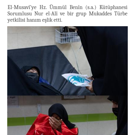
El-Musavî’ye Hz. Ümmül Benîn (s.a.) Kütüphanesi
Sorumlusu Nur el-Alî ve bir grup Mukaddes Türbe
yetkilisi hanım eşlik etti.