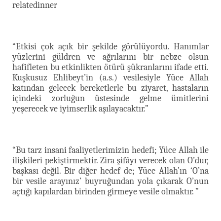
relatedinner
“Etkisi çok açık bir şekilde görülüyordu. Hanımlar
yüzlerini güldren ve ağrılarını bir nebze olsun
hafifleten bu etkinlikten ötürü şükranlarını ifade etti.
Kuşkusuz Ehlibeyt’in (a.s.) vesilesiyle Yüce Allah
katından gelecek bereketlerle bu ziyaret, hastaların
içindeki zorluğun üstesinde gelme ümitlerini
yeşerecek ve iyimserlik aşılayacaktır.”
“Bu tarz insani faaliyetlerimizin hedefi; Yüce Allah ile
ilişkileri pekiştirmektir. Zira şifâyı verecek olan O’dur,
başkası değil. Bir diğer hedef de; Yüce Allah’ın ‘O’na
bir vesile arayınız’ buyruğundan yola çıkarak O’nun
açtığı kapılardan birinden girmeye vesile olmaktır. ”