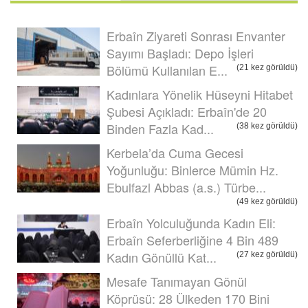
Erbaîn Ziyareti Sonrası Envanter
Sayımı Başladı: Depo İşleri
Bölümü Kullanılan E...
(21 kez görüldü)
Kadınlara Yönelik Hüseyni Hitabet
Şubesi Açıkladı: Erbaîn'de 20
Binden Fazla Kad...
(38 kez görüldü)
Kerbela’da Cuma Gecesi
Yoğunluğu: Binlerce Mümin Hz.
Ebulfazl Abbas (a.s.) Türbe...
(49 kez görüldü)
Erbaîn Yolculuğunda Kadın Eli:
Erbaîn Seferberliğine 4 Bin 489
Kadın Gönüllü Kat...
(27 kez görüldü)
Mesafe Tanımayan Gönül
Köprüsü: 28 Ülkeden 170 Bini