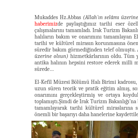
Mukaddes Hz.Abbas
(Allah'ın selâmı üzerin
haberimiz
de paylaştığımız tarihi eser öze
çalışmalarını tamamladı. Irak Turizm Bakanlı
halıların bakım ve onarımını tamamlayan El
tarihi ve kültürel mirasın korunmasına önem
süredir bakım görmediğinden telef olmuştu.
üzerine olsun)
hizmetkârlarının oldu. Tüm y
antika halının hepsini restore ederek milli 
sürede…
El-Kefîl Müzesi Bölümü Halı Birimi kadrosu,
uzun süren teorik ve pratik eğitim almış, so
onarımını gerçekleştirmiş ve ortaya koydu
toplamıştı.Şimdi de Irak Turizm Bakanlığı’na b
tamamlayarak tarihi kültürel miraslarına 
önemli bir başarıyı daha hanelerine kaydettile