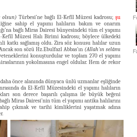
F
e olsun)
Türbesi’ne bağlı El-Kefîl Müzesi kadrosu;
şu
lliğine sahip el yapımı halıların bakım ve onarım
ğı’na bağlı Miras Dairesi bünyesindeki tüm el yapımı
-Kefîl Müzesi Halı Birimi kadrosu; böylece ülkedeki
li katkı sağlamış oldu. Zira söz konusu halılar uzun
 Ancak son sözü Hz.Ebulfazl Abbas’ın
(Allah'ın selâmı
F
eteneklerini konuşturdular ve toplam 270 el yapımı
miraslarının yokolmasına engel oldular. Hem de rekor
 daha önce alanında dünyaca ünlü uzmanlar eşliğinde
nrasında da El-Kefîl Müzesindeki el yapımı halıların
kları son derece başarılı çalışma ile büyük beğeni
ağlı Miras Dairesi’nin tüm el yapımı antika halılarını
sahip çıkmak ve tarihi kimliklerini yaşatmak adına
r.