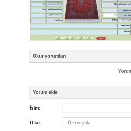
Okur yorumları
Yoru
Yorum ekle
İsim:
Ülke: