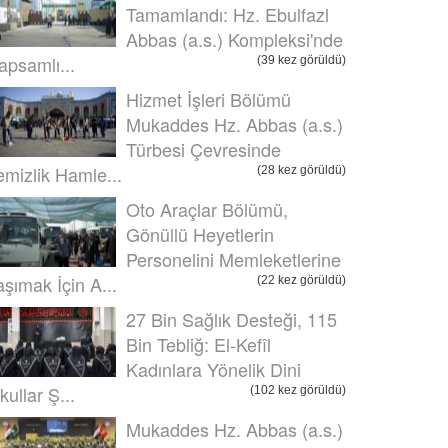
Tamamlandı: Hz. Ebulfazl
Abbas (a.s.) Kompleksi'nde
apsamlı...
(39 kez görüldü)
Hizmet İşleri Bölümü
Mukaddes Hz. Abbas (a.s.)
Türbesi Çevresinde
emizlik Hamle...
(28 kez görüldü)
Oto Araçlar Bölümü,
Gönüllü Heyetlerin
Personelini Memleketlerine
aşımak İçin A...
(22 kez görüldü)
27 Bin Sağlık Desteği, 115
Bin Tebliğ: El-Kefîl
Kadınlara Yönelik Dini
kullar Ş...
(102 kez görüldü)
Mukaddes Hz. Abbas (a.s.)