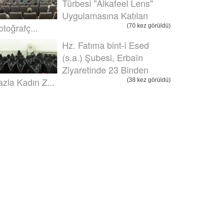
Türbesi "Alkafeel Lens"
Uygulamasına Katılan
otoğrafç...
(70 kez görüldü)
Hz. Fatıma bint-i Esed
(s.a.) Şubesi, Erbaîn
Ziyaretinde 23 Binden
azla Kadın Z...
(38 kez görüldü)