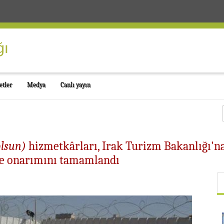
etler
Medya
Canlı yayın
olsun)
hizmetkârları, Irak Turizm Bakanlığı'na
 ve onarımını tamamlandı