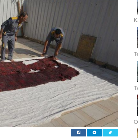
K
T
T
O