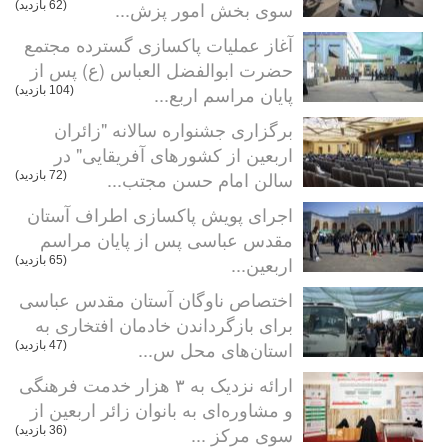
سوی بخش امور پزش...
(62 بازدید)
آغاز عملیات پاکسازی گسترده مجتمع
حضرت ابوالفضل العباس (ع) پس از
پایان مراسم اربع...
(104 بازدید)
برگزاری جشنواره سالانه "زائران
اربعین از کشورهای آفریقایی" در
سالن امام حسن مجتب...
(72 بازدید)
اجرای پویش پاکسازی اطراف آستان
مقدس عباسی پس از پایان مراسم
اربعین...
(65 بازدید)
اختصاص ناوگان آستان مقدس عباسی
برای بازگرداندن خادمان افتخاری به
استان‌های محل س...
(47 بازدید)
ارائه نزدیک به ۳ هزار خدمت فرهنگی
و مشاوره‌ای به بانوان زائر اربعین از
سوی مرکز ...
(36 بازدید)